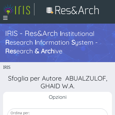
IRIS - Res&Arch
I
nstitutional
R
esearch
I
nformation
S
ystem -
Res
earch
&
Arch
ive
IRIS
Sfoglia per Autore ABUALZULOF,
GHAID W.A.
Opzioni
Ordina per: