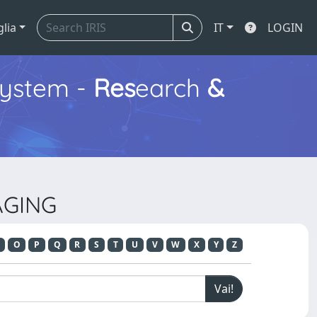
glia
IT
LOGIN
ystem -
Res
earch
&
AGING
O
P
Q
R
S
T
U
V
W
X
Y
Z