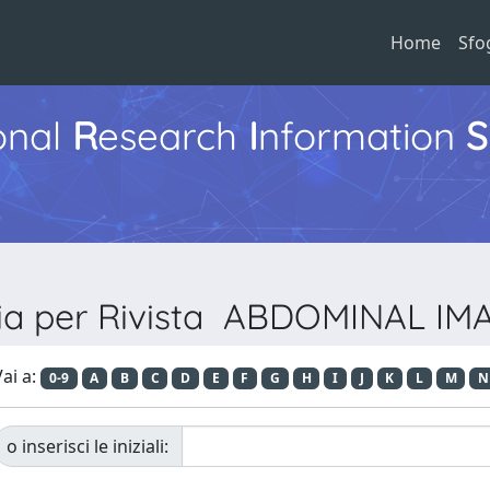
Home
Sfo
ional
R
esearch
I
nformation
S
lia per Rivista ABDOMINAL IM
ai a:
0-9
A
B
C
D
E
F
G
H
I
J
K
L
M
N
o inserisci le iniziali: