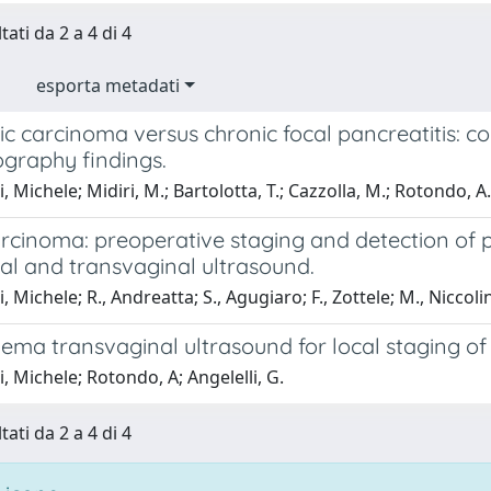
tati da 2 a 4 di 4
esporta metadati
ic carcinoma versus chronic focal pancreatitis:
ography findings.
, Michele; Midiri, M.; Bartolotta, T.; Cazzolla, M.; Rotondo, A.;
rcinoma: preoperative staging and detection of p
al and transvaginal ultrasound.
i, Michele; R., Andreatta; S., Agugiaro; F., Zottele; M., Niccol
ma transvaginal ultrasound for local staging of 
i, Michele; Rotondo, A; Angelelli, G.
tati da 2 a 4 di 4