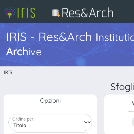
IRIS - Res&Arch
I
nstitut
Arch
ive
IRIS
Sfog
Opzioni
V
Ordina per: