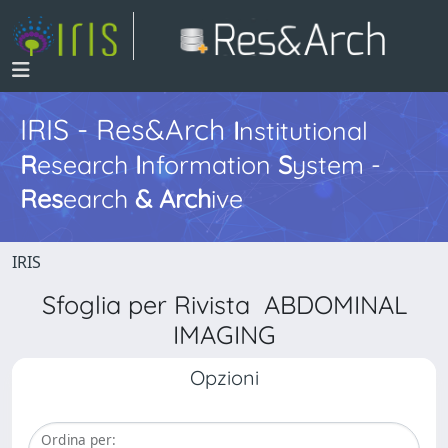
IRIS - Res&Arch
I
nstitutional
R
esearch
I
nformation
S
ystem -
Res
earch
&
Arch
ive
IRIS
Sfoglia per Rivista ABDOMINAL
IMAGING
Opzioni
Ordina per: