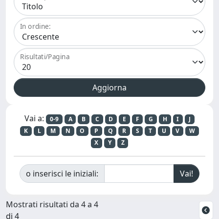
In ordine:
Risultati/Pagina
Vai a:
0-9
A
B
C
D
E
F
G
H
I
J
K
L
M
N
O
P
Q
R
S
T
U
V
W
X
Y
Z
o inserisci le iniziali:
Mostrati risultati da 4 a 4
di 4