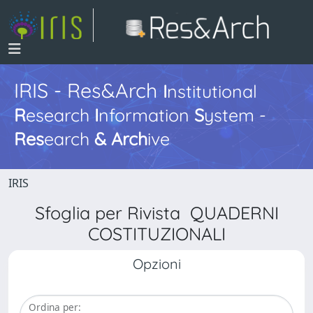
IRIS - Res&Arch
I
nstitutional
R
esearch
I
nformation
S
ystem -
Res
earch
&
Arch
ive
IRIS
Sfoglia per Rivista QUADERNI
COSTITUZIONALI
Opzioni
Ordina per: