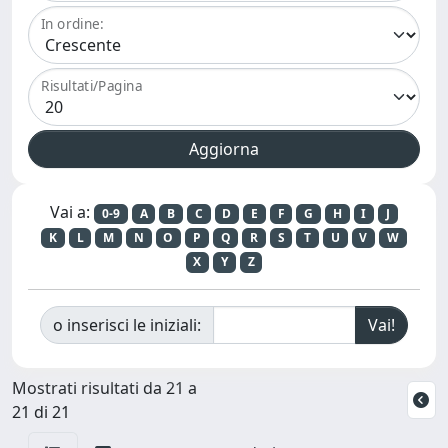
In ordine:
Risultati/Pagina
Vai a:
0-9
A
B
C
D
E
F
G
H
I
J
K
L
M
N
O
P
Q
R
S
T
U
V
W
X
Y
Z
o inserisci le iniziali:
Mostrati risultati da 21 a
21 di 21