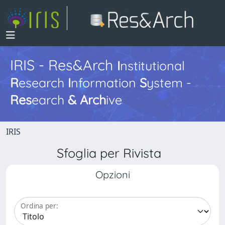
IRIS - Res&Arch
I
nstitutional
R
esearch
I
nformation
S
ystem -
Res
earch
&
Arch
ive
IRIS
Sfoglia per Rivista
Opzioni
Ordina per: