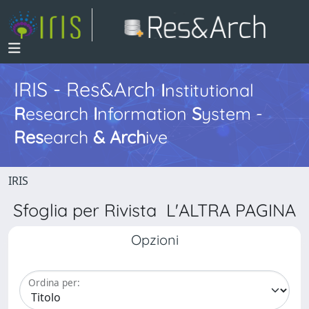
IRIS - Res&Arch
I
nstitutional
R
esearch
I
nformation
S
ystem -
Res
earch
&
Arch
ive
IRIS
Sfoglia per Rivista L'ALTRA PAGINA
Opzioni
Ordina per: