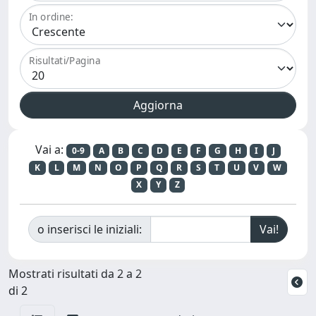
In ordine:
Risultati/Pagina
Vai a:
0-9
A
B
C
D
E
F
G
H
I
J
K
L
M
N
O
P
Q
R
S
T
U
V
W
X
Y
Z
o inserisci le iniziali:
Mostrati risultati da 2 a 2
di 2