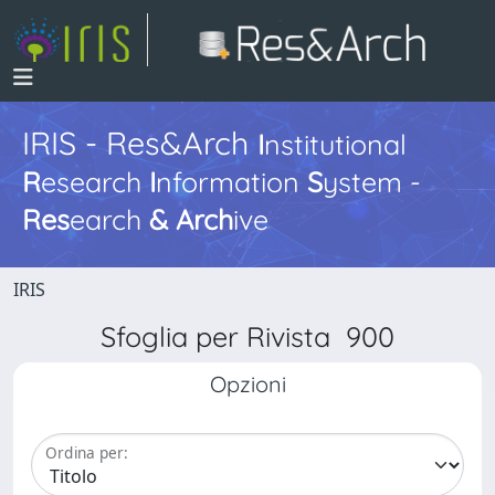
IRIS - Res&Arch
I
nstitutional
R
esearch
I
nformation
S
ystem -
Res
earch
&
Arch
ive
IRIS
Sfoglia per Rivista 900
Opzioni
Ordina per: