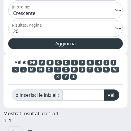
In ordine:
Risultati/Pagina
Vai a:
0-9
A
B
C
D
E
F
G
H
I
J
K
L
M
N
O
P
Q
R
S
T
U
V
W
X
Y
Z
o inserisci le iniziali:
Mostrati risultati da 1 a 1
di 1