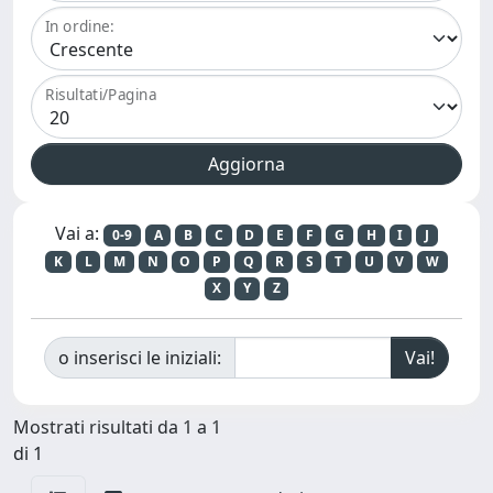
In ordine:
Risultati/Pagina
Vai a:
0-9
A
B
C
D
E
F
G
H
I
J
K
L
M
N
O
P
Q
R
S
T
U
V
W
X
Y
Z
o inserisci le iniziali:
Mostrati risultati da 1 a 1
di 1