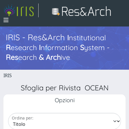
IRIS - Res&Arch
I
nstitutional
R
esearch
I
nformation
S
ystem -
Res
earch
&
Arch
ive
IRIS
Sfoglia per Rivista OCEAN
Opzioni
Ordina per: