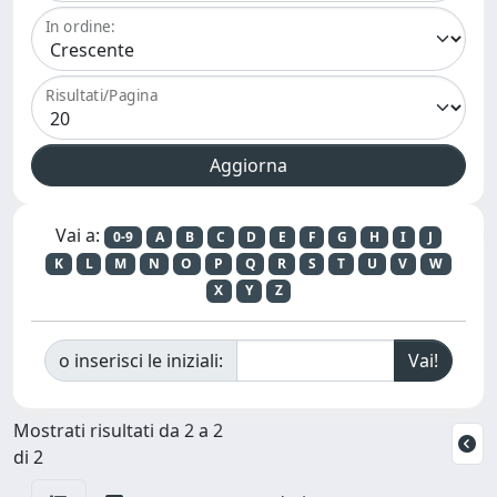
In ordine:
Risultati/Pagina
Vai a:
0-9
A
B
C
D
E
F
G
H
I
J
K
L
M
N
O
P
Q
R
S
T
U
V
W
X
Y
Z
o inserisci le iniziali:
Mostrati risultati da 2 a 2
di 2