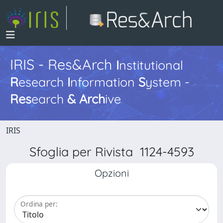
IRIS - Res&Arch
I
nstitutional
R
esearch
I
nformation
S
ystem -
Res
earch
&
Arch
ive
IRIS
Sfoglia per Rivista 1124-4593
Opzioni
Ordina per: