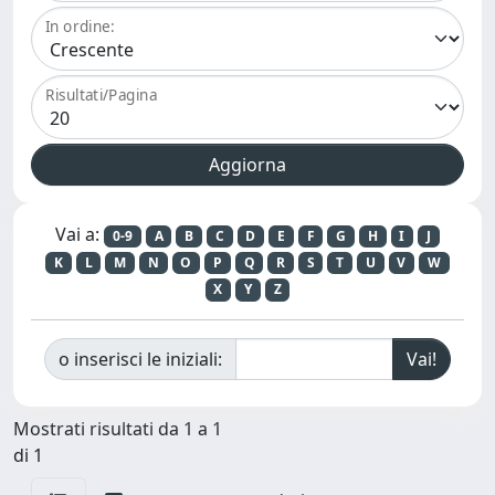
In ordine:
Risultati/Pagina
Vai a:
0-9
A
B
C
D
E
F
G
H
I
J
K
L
M
N
O
P
Q
R
S
T
U
V
W
X
Y
Z
o inserisci le iniziali:
Mostrati risultati da 1 a 1
di 1