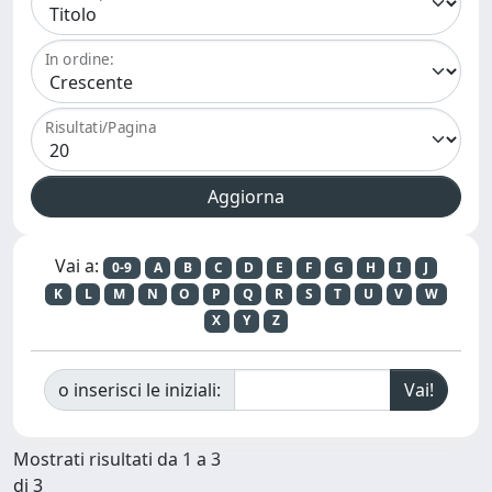
In ordine:
Risultati/Pagina
Vai a:
0-9
A
B
C
D
E
F
G
H
I
J
K
L
M
N
O
P
Q
R
S
T
U
V
W
X
Y
Z
o inserisci le iniziali:
Mostrati risultati da 1 a 3
di 3