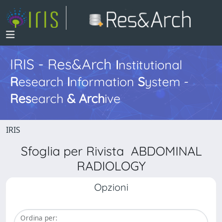
IRIS - Res&Arch
I
nstitutional
R
esearch
I
nformation
S
ystem -
Res
earch
&
Arch
ive
IRIS
Sfoglia per Rivista ABDOMINAL
RADIOLOGY
Opzioni
Ordina per: