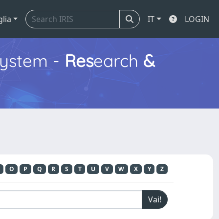
glia
IT
LOGIN
ystem -
Res
earch
&
O
P
Q
R
S
T
U
V
W
X
Y
Z