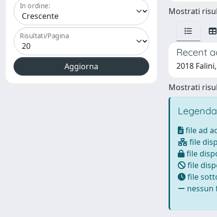
In ordine:
Mostrati risul
Risultati/Pagina
Recent a
2018 Falini,
Mostrati risul
Legenda
file ad 
file dis
file disp
file disp
file sot
nessun f