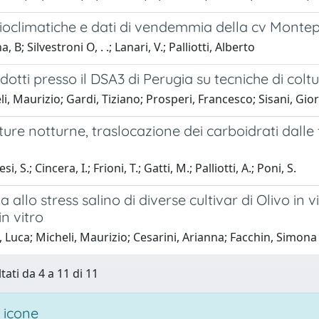
bioclimatiche e dati di vendemmia della cv Monte
, B; Silvestroni O, . .; Lanari, V.; Palliotti, Alberto
dotti presso il DSA3 di Perugia su tecniche di coltur
i, Maurizio; Gardi, Tiziano; Prosperi, Francesco; Sisani, Gio
re notturne, traslocazione dei carboidrati dalle fog
, S.; Cincera, I.; Frioni, T.; Gatti, M.; Palliotti, A.; Poni, S.
 allo stress salino di diverse cultivar di Olivo in v
in vitro
 Luca; Micheli, Maurizio; Cesarini, Arianna; Facchin, Simona Lu
tati da 4 a 11 di 11
 icone