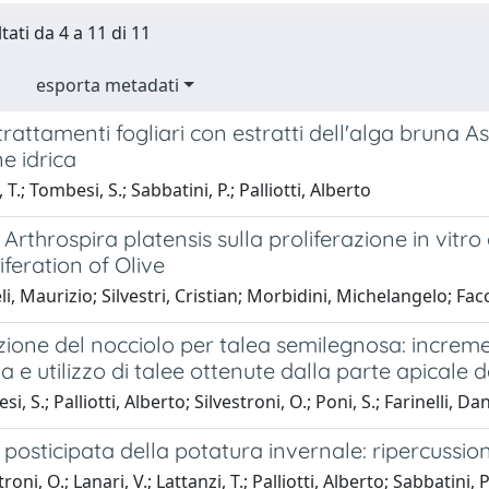
tati da 4 a 11 di 11
esporta metadati
i trattamenti fogliari con estratti dell'alga bruna
ne idrica
 T.; Tombesi, S.; Sabbatini, P.; Palliotti, Alberto
i Arthrospira platensis sulla proliferazione in vitro
iferation of Olive
i, Maurizio; Silvestri, Cristian; Morbidini, Michelangelo; 
ione del nocciolo per talea semilegnosa: increme
a e utilizzo di talee ottenute dalla parte apicale 
, S.; Palliotti, Alberto; Silvestroni, O.; Poni, S.; Farinelli, Da
a posticipata della potatura invernale: ripercussio
roni, O.; Lanari, V.; Lattanzi, T.; Palliotti, Alberto; Sabbatini, P