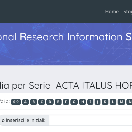
Home
Sfo
ional
R
esearch
I
nformation
S
lia per Serie ACTA ITALUS H
ai a:
0-9
A
B
C
D
E
F
G
H
I
J
K
L
M
N
o inserisci le iniziali: