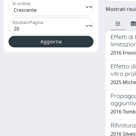
In ordine:
Mostrati risul
Risultati/Pagina
Effetti d
limitazio
2016 Frioni,
Effetto d
vitro prol
2025 Michel
Propagaz
aggiuntiv
2016 Tombesi
Rifinitur
2016 Silvest