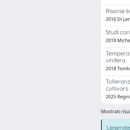
Risorse 
2016 Di Lena
Studi con
2018 Michel
Temperatu
vinifera
2018 Tombesi
Tolleranza
cultivars 
2025 Regni,
Mostrati risul
Legenda