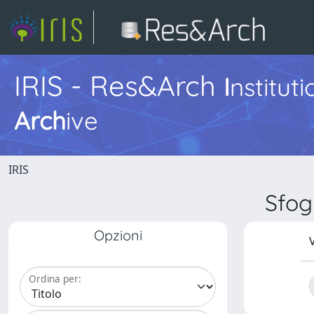
IRIS - Res&Arch
I
nstitut
Arch
ive
IRIS
Sfog
Opzioni
V
Ordina per: