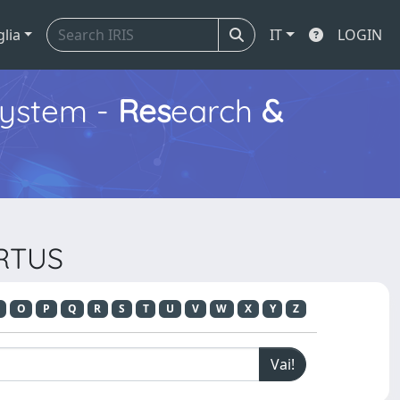
glia
IT
LOGIN
ystem -
Res
earch
&
ORTUS
O
P
Q
R
S
T
U
V
W
X
Y
Z