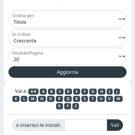
Ordina per:
In ordine:
Risultati/Pagina
Vai a:
0-9
A
B
C
D
E
F
G
H
I
J
K
L
M
N
O
P
Q
R
S
T
U
V
W
X
Y
Z
o inserisci le iniziali: