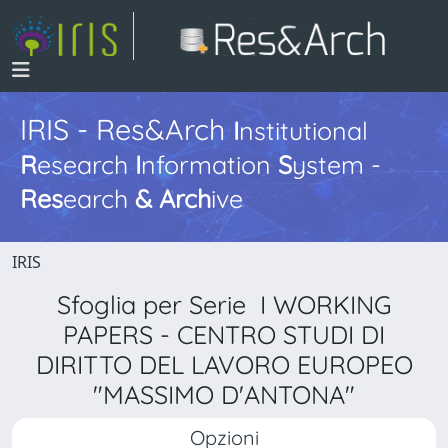
IRIS - Res&Arch
I
nstitutional
R
esearch
I
nformation
S
ystem -
Res
earch
&
Arch
ive
IRIS
Sfoglia per Serie I WORKING
PAPERS - CENTRO STUDI DI
DIRITTO DEL LAVORO EUROPEO
"MASSIMO D'ANTONA"
Opzioni