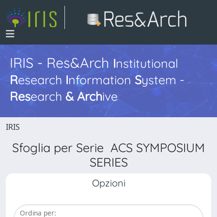
IRIS - Res&Arch
I
nstitutional
R
esearch
I
nformation
S
ystem -
Res
earch
&
Arch
ive
IRIS
Sfoglia per Serie ACS SYMPOSIUM
SERIES
Opzioni
Ordina per: