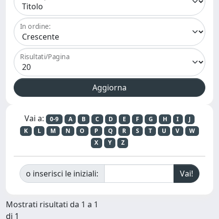
In ordine:
Risultati/Pagina
Vai a:
0-9
A
B
C
D
E
F
G
H
I
J
K
L
M
N
O
P
Q
R
S
T
U
V
W
X
Y
Z
o inserisci le iniziali:
Mostrati risultati da 1 a 1
di 1