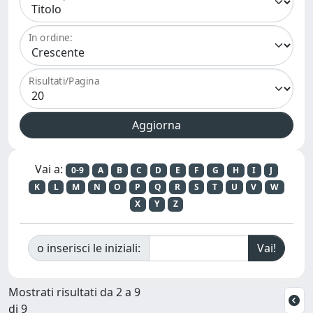
In ordine:
Risultati/Pagina
Vai a:
0-9
A
B
C
D
E
F
G
H
I
J
K
L
M
N
O
P
Q
R
S
T
U
V
W
X
Y
Z
o inserisci le iniziali:
Mostrati risultati da 2 a 9
di 9