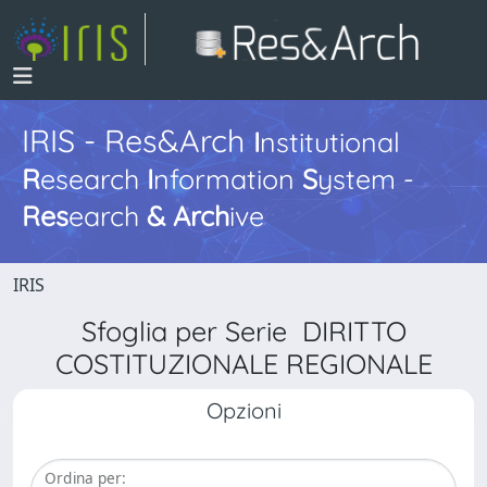
IRIS - Res&Arch
I
nstitutional
R
esearch
I
nformation
S
ystem -
Res
earch
&
Arch
ive
IRIS
Sfoglia per Serie DIRITTO
COSTITUZIONALE REGIONALE
Opzioni
Ordina per: