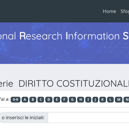
Home
Sfo
ional
R
esearch
I
nformation
S
 Serie DIRITTO COSTITUZIONA
ai a:
0-9
A
B
C
D
E
F
G
H
I
J
K
L
M
N
o inserisci le iniziali: