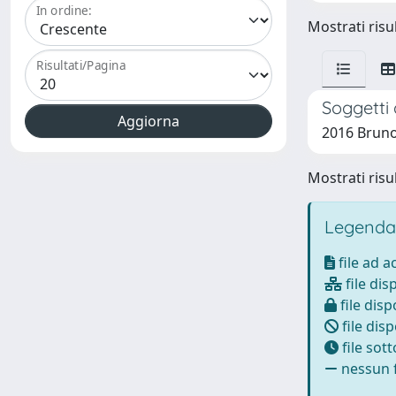
In ordine:
Mostrati risul
Risultati/Pagina
Soggetti 
2016 Bruno
Mostrati risul
Legenda
file ad 
file dis
file disp
file disp
file sot
nessun f