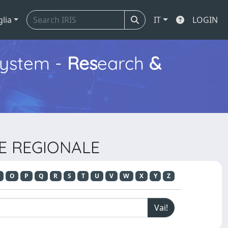
glia
IT
LOGIN
ystem -
Res
earch
&
LE REGIONALE
O
P
Q
R
S
T
U
V
W
X
Y
Z