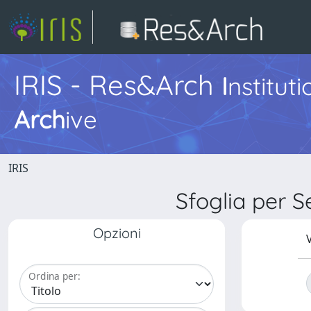
IRIS - Res&Arch
I
nstitut
Arch
ive
IRIS
Sfoglia per
Opzioni
V
Ordina per: