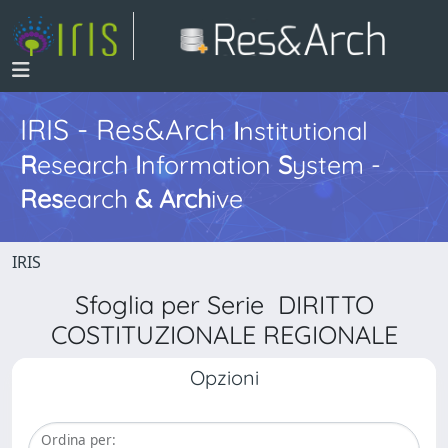
IRIS - Res&Arch
I
nstitutional
R
esearch
I
nformation
S
ystem -
Res
earch
&
Arch
ive
IRIS
Sfoglia per Serie DIRITTO
COSTITUZIONALE REGIONALE
Opzioni
Ordina per: