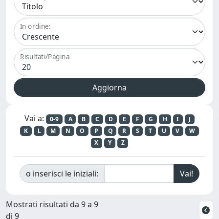
In ordine:
Risultati/Pagina
Vai a:
0-9
A
B
C
D
E
F
G
H
I
J
K
L
M
N
O
P
Q
R
S
T
U
V
W
X
Y
Z
o inserisci le iniziali:
Mostrati risultati da 9 a 9
di 9