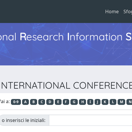
Home
Sfo
ional
R
esearch
I
nformation
S
CM INTERNATIONAL CONFERENC
ai a:
0-9
A
B
C
D
E
F
G
H
I
J
K
L
M
N
o inserisci le iniziali: