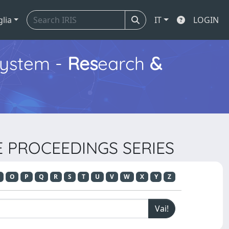
glia
IT
LOGIN
ystem -
Res
earch
&
E PROCEEDINGS SERIES
O
P
Q
R
S
T
U
V
W
X
Y
Z