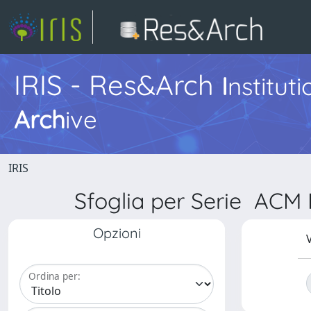
IRIS - Res&Arch
I
nstitut
Arch
ive
IRIS
Sfoglia per Serie A
Opzioni
V
Ordina per: