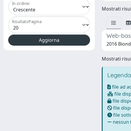
In ordine:
Mostrati risul
Risultati/Pagina
Web-based
2016 Biondi
Mostrati risul
Legenda
file ad 
file dis
file disp
file disp
file sot
nessun f