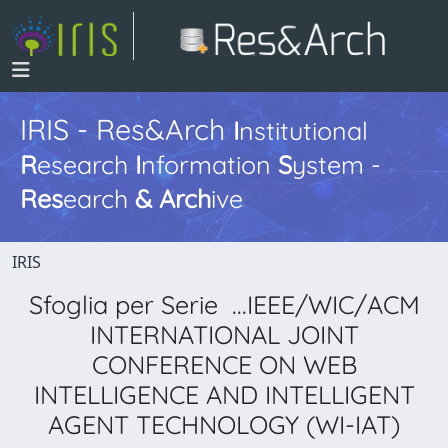
IRIS - Res&Arch
I
nstitutional
R
esearch
I
nformation
S
ystem -
Res
earch
&
Arch
ive
IRIS
Sfoglia per Serie ...IEEE/WIC/ACM
INTERNATIONAL JOINT
CONFERENCE ON WEB
INTELLIGENCE AND INTELLIGENT
AGENT TECHNOLOGY (WI-IAT)