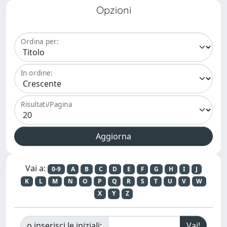
Opzioni
Ordina per:
In ordine:
Risultati/Pagina
Vai a:
0-9
A
B
C
D
E
F
G
H
I
J
K
L
M
N
O
P
Q
R
S
T
U
V
W
X
Y
Z
o inserisci le iniziali: