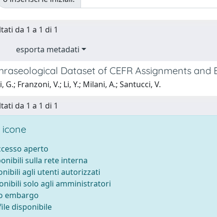
tati da 1 a 1 di 1
esporta metadati
Phraseological Dataset of CEFR Assignments and 
 G.; Franzoni, V.; Li, Y.; Milani, A.; Santucci, V.
tati da 1 a 1 di 1
 icone
accesso aperto
ponibili sulla rete interna
onibili agli utenti autorizzati
onibili solo agli amministratori
to embargo
ile disponibile