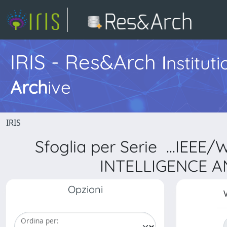
IRIS - Res&Arch
I
nstitut
Arch
ive
IRIS
Sfoglia per Serie ...I
INTELLIGENCE A
Opzioni
V
Ordina per: