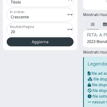
In ordine:
Mostrati risul
Risultati/Pagina
RITA: A 
2023 Biondi,
Mostrati risul
Legenda
file ad 
file dis
file disp
file disp
file sot
nessun f