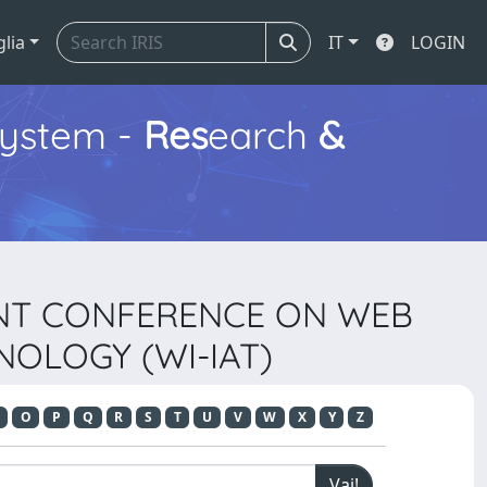
glia
IT
LOGIN
ystem -
Res
earch
&
JOINT CONFERENCE ON WEB
NOLOGY (WI-IAT)
O
P
Q
R
S
T
U
V
W
X
Y
Z