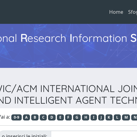
Home
Sfo
ional
R
esearch
I
nformation
S
EEE/WIC/ACM INTERNATIONAL 
ND INTELLIGENT AGENT TECH
ai a:
0-9
A
B
C
D
E
F
G
H
I
J
K
L
M
N
o inserisci le iniziali: