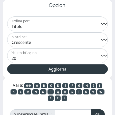
Opzioni
Ordina per:
In ordine:
Risultati/Pagina
Vai a:
0-9
A
B
C
D
E
F
G
H
I
J
K
L
M
N
O
P
Q
R
S
T
U
V
W
X
Y
Z
o inserisci le iniziali: