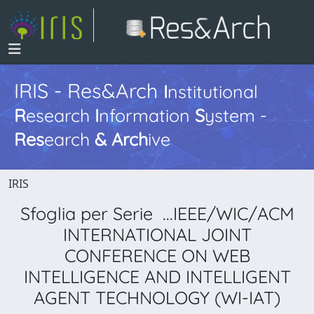
IRIS - Res&Arch
I
nstitutional
R
esearch
I
nformation
S
ystem -
Res
earch
&
Arch
ive
IRIS
Sfoglia per Serie ...IEEE/WIC/ACM
INTERNATIONAL JOINT
CONFERENCE ON WEB
INTELLIGENCE AND INTELLIGENT
AGENT TECHNOLOGY (WI-IAT)