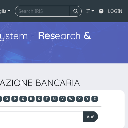
glia
IT
LOGIN
ystem -
Res
earch
&
SLAZIONE BANCARIA
O
P
Q
R
S
T
U
V
W
X
Y
Z