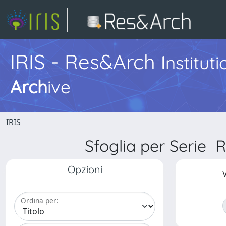
IRIS - Res&Arch
I
nstitut
Arch
ive
IRIS
Sfoglia per Seri
Opzioni
V
Ordina per: