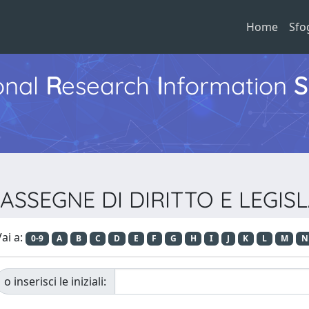
Home
Sfo
ional
R
esearch
I
nformation
S
e RASSEGNE DI DIRITTO E LEGI
ai a:
0-9
A
B
C
D
E
F
G
H
I
J
K
L
M
N
o inserisci le iniziali: