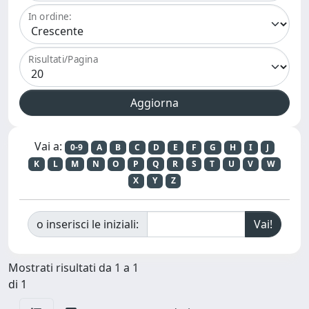
In ordine:
Risultati/Pagina
Vai a:
0-9
A
B
C
D
E
F
G
H
I
J
K
L
M
N
O
P
Q
R
S
T
U
V
W
X
Y
Z
o inserisci le iniziali:
Mostrati risultati da 1 a 1
di 1