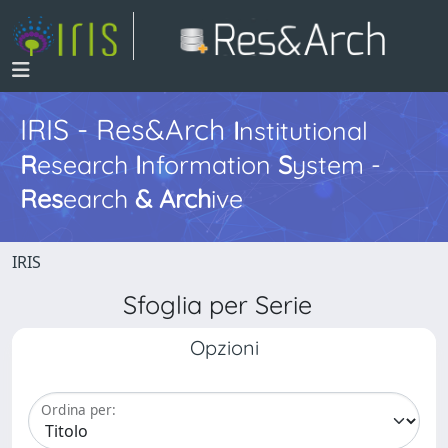
IRIS - Res&Arch
I
nstitutional
R
esearch
I
nformation
S
ystem -
Res
earch
&
Arch
ive
IRIS
Sfoglia per Serie
Opzioni
Ordina per: