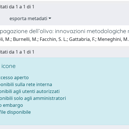
tati da 1 a 1 di 1
esporta metadati
agazione dell’olivo: innovazioni metodologiche ne
, M.; Burnelli, M.; Facchin, S. L.; Gattabria, F.; Meneghini, M.
tati da 1 a 1 di 1
 icone
accesso aperto
ponibili sulla rete interna
onibili agli utenti autorizzati
onibili solo agli amministratori
to embargo
ile disponibile