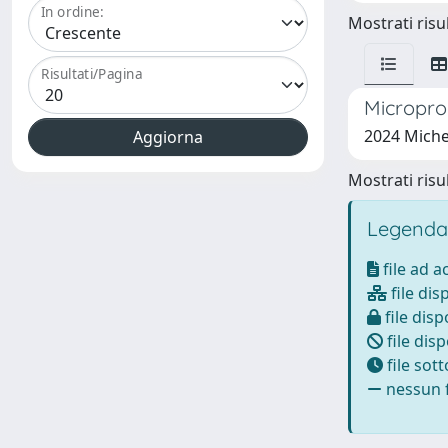
In ordine:
Mostrati risul
Risultati/Pagina
Microprop
2024 Micheli
Mostrati risul
Legenda
file ad 
file dis
file disp
file disp
file sot
nessun f