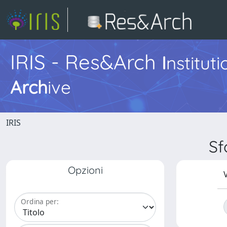
IRIS - Res&Arch
I
nstitut
Arch
ive
IRIS
Sf
Opzioni
V
Ordina per: