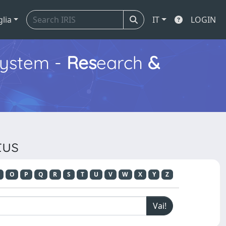
glia
IT
LOGIN
ystem -
Res
earch
&
tus
O
P
Q
R
S
T
U
V
W
X
Y
Z