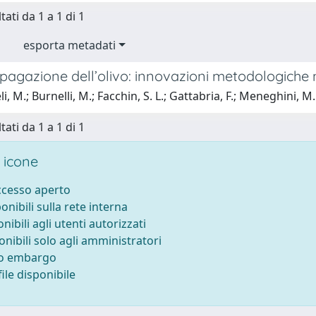
tati da 1 a 1 di 1
esporta metadati
agazione dell’olivo: innovazioni metodologiche ne
, M.; Burnelli, M.; Facchin, S. L.; Gattabria, F.; Meneghini, M.
tati da 1 a 1 di 1
 icone
accesso aperto
ponibili sulla rete interna
onibili agli utenti autorizzati
onibili solo agli amministratori
to embargo
ile disponibile