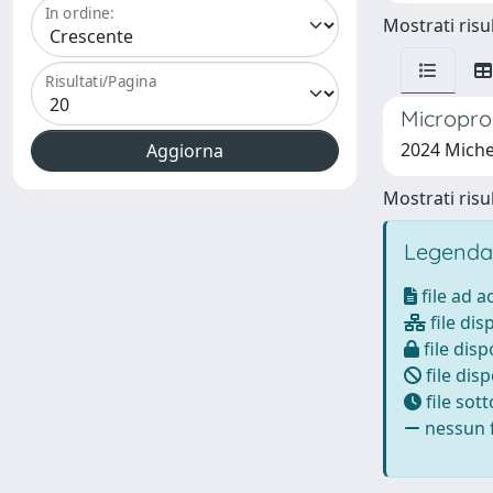
In ordine:
Mostrati risul
Risultati/Pagina
Microprop
2024 Micheli
Mostrati risul
Legenda
file ad 
file dis
file disp
file disp
file sot
nessun f