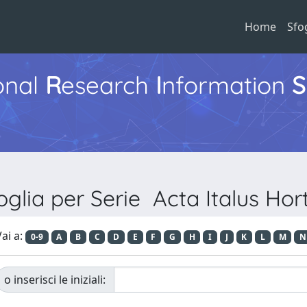
Home
Sfo
ional
R
esearch
I
nformation
S
oglia per Serie Acta Italus Hor
ai a:
0-9
A
B
C
D
E
F
G
H
I
J
K
L
M
N
o inserisci le iniziali: