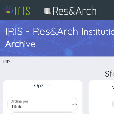
IRIS - Res&Arch
I
nstitut
Arch
ive
IRIS
Sf
Opzioni
V
Ordina per: