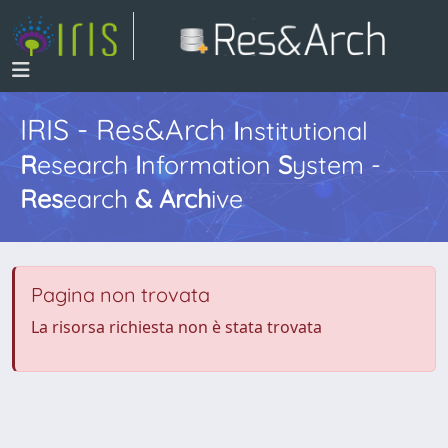
IRIS - Res&Arch
I
nstitutional
R
esearch
I
nformation
S
ystem -
Res
earch
&
Arch
ive
Pagina non trovata
La risorsa richiesta non è stata trovata