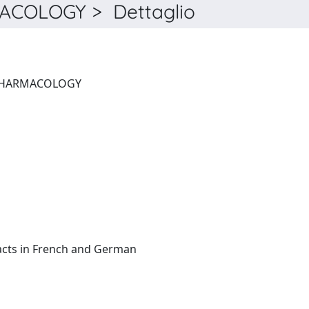
COLOGY > Dettaglio
EUROPEAN JOURNAL OF PHARMACOLOGY
English:(summaries/abstracts in French and German