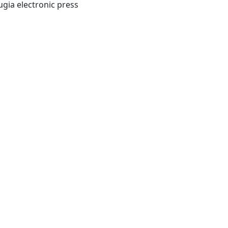
Perugia : University of Perugia electronic press