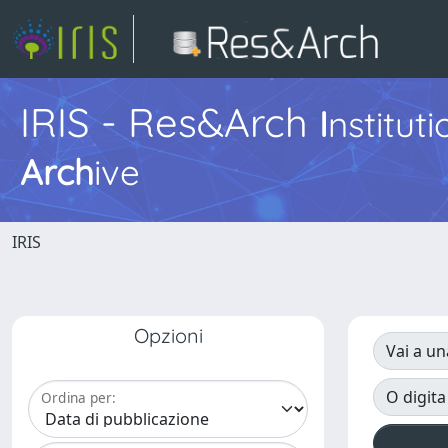
IRIS - Res&Arch
I
nstitut
Arch
ive
IRIS
Opzioni
Vai a un
O digita
Ordina per: