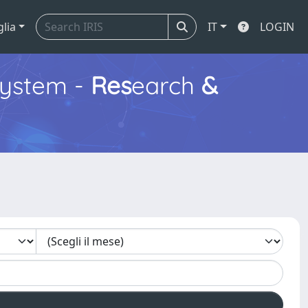
glia
IT
LOGIN
ystem -
Res
earch
&