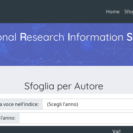
Home
Sfo
ional
R
esearch
I
nformation
S
Sfoglia per Autore
a voce nell'indice:
 l'anno: