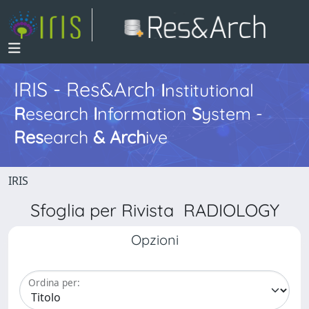
IRIS - Res&Arch
I
nstitutional
R
esearch
I
nformation
S
ystem -
Res
earch
&
Arch
ive
IRIS
Sfoglia per Rivista RADIOLOGY
Opzioni
Ordina per: