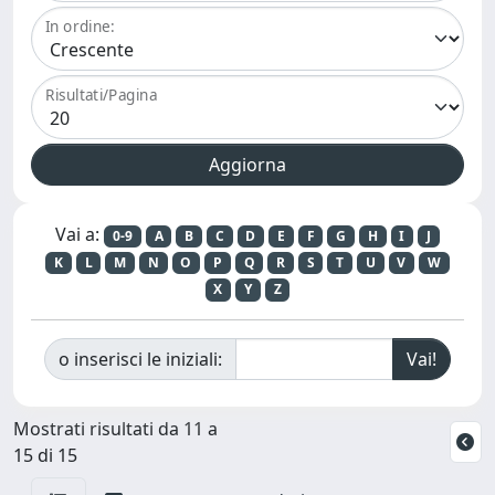
In ordine:
Risultati/Pagina
Vai a:
0-9
A
B
C
D
E
F
G
H
I
J
K
L
M
N
O
P
Q
R
S
T
U
V
W
X
Y
Z
o inserisci le iniziali:
Mostrati risultati da 11 a
15 di 15