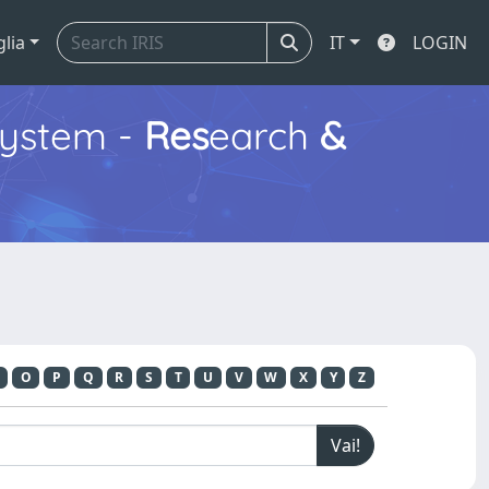
glia
IT
LOGIN
ystem -
Res
earch
&
O
P
Q
R
S
T
U
V
W
X
Y
Z