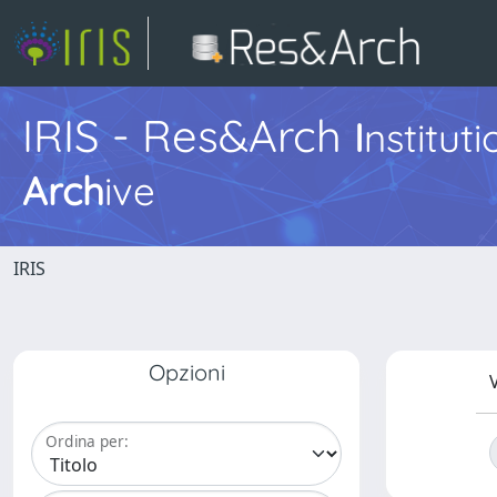
IRIS - Res&Arch
I
nstitut
Arch
ive
IRIS
Opzioni
V
Ordina per: