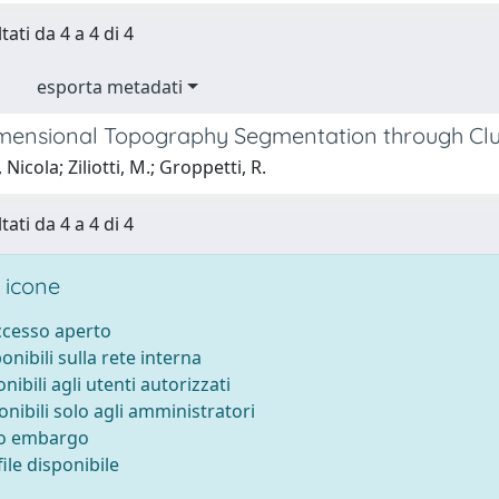
tati da 4 a 4 di 4
esporta metadati
mensional Topography Segmentation through Clu
Nicola; Ziliotti, M.; Groppetti, R.
tati da 4 a 4 di 4
 icone
accesso aperto
ponibili sulla rete interna
onibili agli utenti autorizzati
onibili solo agli amministratori
to embargo
ile disponibile