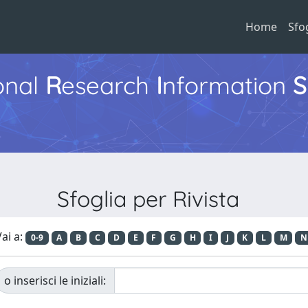
Home
Sfo
ional
R
esearch
I
nformation
S
Sfoglia per Rivista
ai a:
0-9
A
B
C
D
E
F
G
H
I
J
K
L
M
N
o inserisci le iniziali: