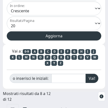
In ordine:
Risultati/Pagina
Vai a:
0-9
A
B
C
D
E
F
G
H
I
J
K
L
M
N
O
P
Q
R
S
T
U
V
W
X
Y
Z
o inserisci le iniziali:
Mostrati risultati da 8 a 12
di 12