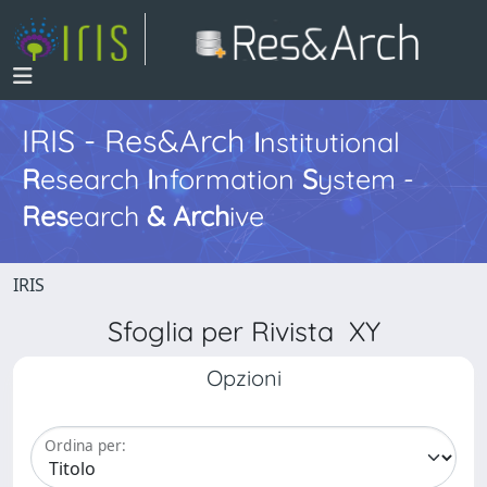
IRIS - Res&Arch
I
nstitutional
R
esearch
I
nformation
S
ystem -
Res
earch
&
Arch
ive
IRIS
Sfoglia per Rivista XY
Opzioni
Ordina per: