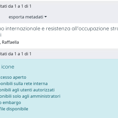
tati da 1 a 1 di 1
esporta metadati
o internazionale e resistenza all'occupazione stran
i
 Raffaella
tati da 1 a 1 di 1
 icone
accesso aperto
ponibili sulla rete interna
onibili agli utenti autorizzati
onibili solo agli amministratori
to embargo
ile disponibile