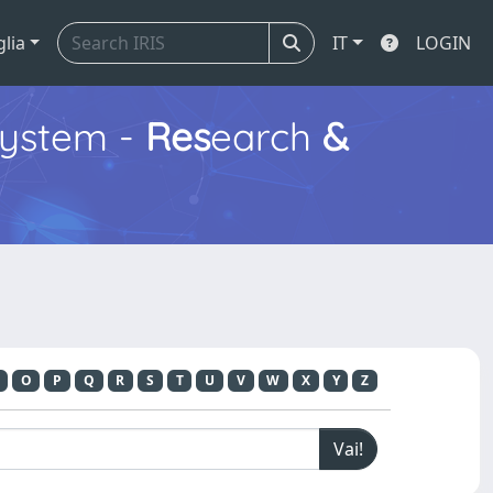
glia
IT
LOGIN
ystem -
Res
earch
&
O
P
Q
R
S
T
U
V
W
X
Y
Z