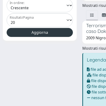
In ordine:
Mostrati risul
Risultati/Pagina
Terrorism
caso Dak
2009 Nigro,
Mostrati risul
Legenda
file ad 
file dis
file disp
file disp
file sot
nessun f