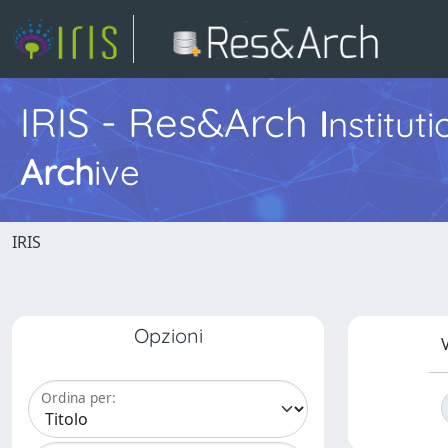
IRIS - Res&Arch
I
nstitut
Arch
ive
IRIS
Opzioni
V
Ordina per: