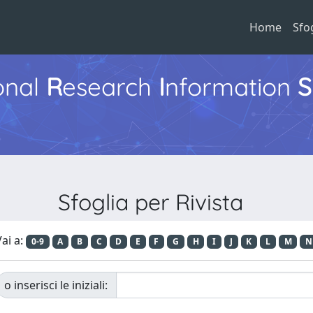
Home
Sfo
ional
R
esearch
I
nformation
S
Sfoglia per Rivista
ai a:
0-9
A
B
C
D
E
F
G
H
I
J
K
L
M
N
o inserisci le iniziali: