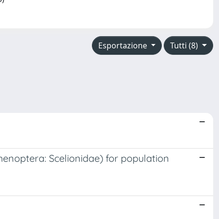
Esportazione
Tutti (8)
ymenoptera: Scelionidae) for population