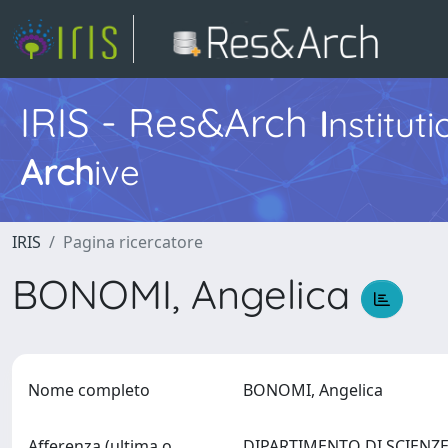
IRIS - Res&Arch
I
nstitut
Arch
ive
IRIS
Pagina ricercatore
BONOMI, Angelica
Nome completo
BONOMI, Angelica
Afferenza (ultima o
DIPARTIMENTO DI SCIENZE A