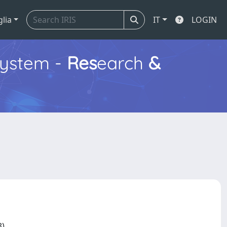
glia
IT
LOGIN
ystem -
Res
earch
&
13)