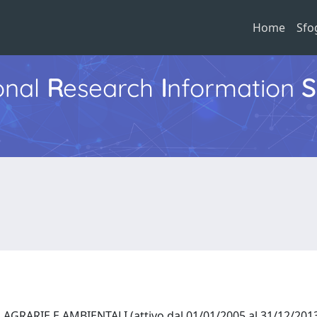
Home
Sfo
ional
R
esearch
I
nformation
S
GRARIE E AMBIENTALI (attivo dal 01/01/2005 al 31/12/20