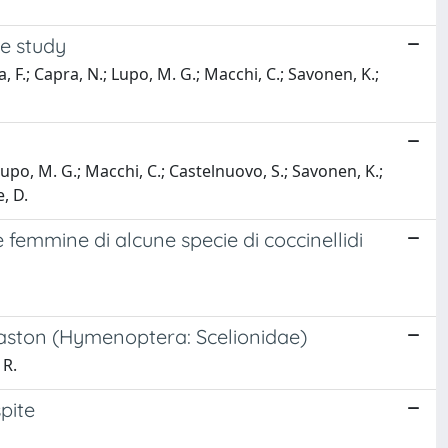
e study
a, F.; Capra, N.; Lupo, M. G.; Macchi, C.; Savonen, K.;
 Lupo, M. G.; Macchi, C.; Castelnuovo, S.; Savonen, K.;
e, D.
e femmine di alcune specie di coccinellidi
ollaston (Hymenoptera: Scelionidae)
 R.
spite