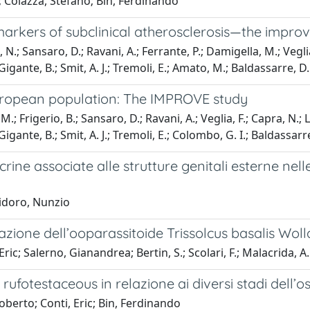
; Colazza, Stefano; Bin, Ferdinando
arkers of subclinical atherosclerosis—the improv
, N.; Sansaro, D.; Ravani, A.; Ferrante, P.; Damigella, M.; Vegli
.; Gigante, B.; Smit, A. J.; Tremoli, E.; Amato, M.; Baldassarre, D.
 European population: The IMPROVE study
.; Frigerio, B.; Sansaro, D.; Ravani, A.; Veglia, F.; Capra, N.;
.; Gigante, B.; Smit, A. J.; Tremoli, E.; Colombo, G. I.; Baldassarr
rine associate alle strutture genitali esterne nell
sidoro, Nunzio
polazione dell’ooparassitoide Trissolcus basalis W
ic; Salerno, Gianandrea; Bertin, S.; Scolari, F.; Malacrida, A.
 rufotestaceous in relazione ai diversi stadi dell’o
berto; Conti, Eric; Bin, Ferdinando