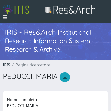
IRIS - Res&Arch
I
nstitutional
R
esearch
I
nformation
S
ystem -
Res
earch
&
Arch
ive
IRIS
Pagina ricercatore
PEDUCCI, MARIA
Nome completo
PEDUCCI, MARIA