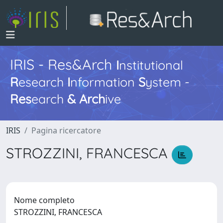
IRIS - Res&Arch
I
nstitutional
R
esearch
I
nformation
S
ystem -
Res
earch
&
Arch
ive
IRIS
Pagina ricercatore
STROZZINI, FRANCESCA
Nome completo
STROZZINI, FRANCESCA