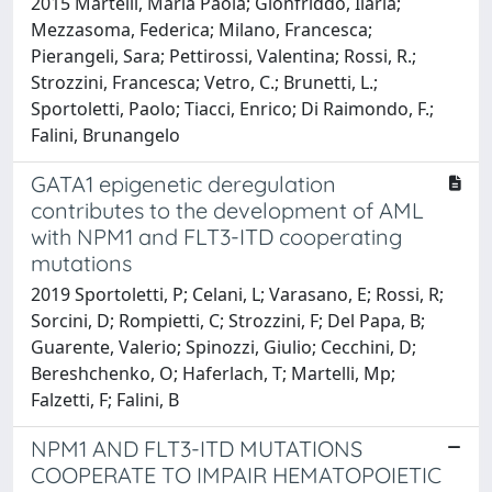
2015 Martelli, Maria Paola; Gionfriddo, Ilaria;
Mezzasoma, Federica; Milano, Francesca;
Pierangeli, Sara; Pettirossi, Valentina; Rossi, R.;
Strozzini, Francesca; Vetro, C.; Brunetti, L.;
Sportoletti, Paolo; Tiacci, Enrico; Di Raimondo, F.;
Falini, Brunangelo
GATA1 epigenetic deregulation
contributes to the development of AML
with NPM1 and FLT3-ITD cooperating
mutations
2019 Sportoletti, P; Celani, L; Varasano, E; Rossi, R;
Sorcini, D; Rompietti, C; Strozzini, F; Del Papa, B;
Guarente, Valerio; Spinozzi, Giulio; Cecchini, D;
Bereshchenko, O; Haferlach, T; Martelli, Mp;
Falzetti, F; Falini, B
NPM1 AND FLT3-ITD MUTATIONS
COOPERATE TO IMPAIR HEMATOPOIETIC