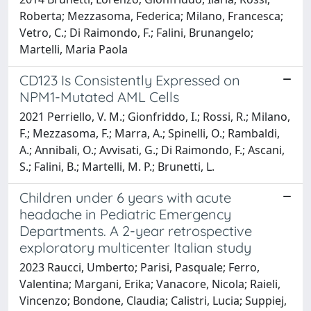
Roberta; Mezzasoma, Federica; Milano, Francesca;
Vetro, C.; Di Raimondo, F.; Falini, Brunangelo;
Martelli, Maria Paola
CD123 Is Consistently Expressed on
NPM1-Mutated AML Cells
2021 Perriello, V. M.; Gionfriddo, I.; Rossi, R.; Milano,
F.; Mezzasoma, F.; Marra, A.; Spinelli, O.; Rambaldi,
A.; Annibali, O.; Avvisati, G.; Di Raimondo, F.; Ascani,
S.; Falini, B.; Martelli, M. P.; Brunetti, L.
Children under 6 years with acute
headache in Pediatric Emergency
Departments. A 2-year retrospective
exploratory multicenter Italian study
2023 Raucci, Umberto; Parisi, Pasquale; Ferro,
Valentina; Margani, Erika; Vanacore, Nicola; Raieli,
Vincenzo; Bondone, Claudia; Calistri, Lucia; Suppiej,