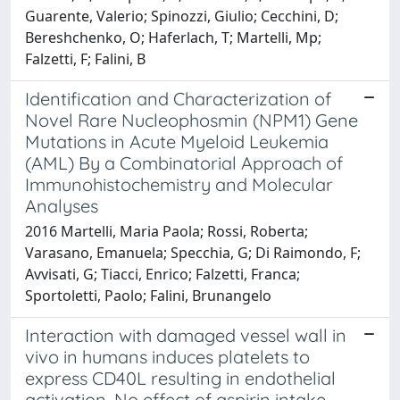
Guarente, Valerio; Spinozzi, Giulio; Cecchini, D;
Bereshchenko, O; Haferlach, T; Martelli, Mp;
Falzetti, F; Falini, B
Identification and Characterization of
Novel Rare Nucleophosmin (NPM1) Gene
Mutations in Acute Myeloid Leukemia
(AML) By a Combinatorial Approach of
Immunohistochemistry and Molecular
Analyses
2016 Martelli, Maria Paola; Rossi, Roberta;
Varasano, Emanuela; Specchia, G; Di Raimondo, F;
Avvisati, G; Tiacci, Enrico; Falzetti, Franca;
Sportoletti, Paolo; Falini, Brunangelo
Interaction with damaged vessel wall in
vivo in humans induces platelets to
express CD40L resulting in endothelial
activation. No effect of aspirin intake.