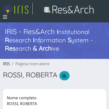
IRIS - Res&Arch
I
nstitutional
R
esearch
I
nformation
S
ystem -
Res
earch
&
Arch
ive
IRIS
Pagina ricercatore
ROSSI, ROBERTA
Nome completo
ROSSI, ROBERTA