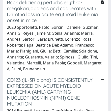
Bcor deficiency perturbs erythro-
megakaryopoiesis and cooperates with
Dnmt3a loss in acute erythroid leukemia
onset in mice
2020 Sportoletti, Paolo; Sorcini, Daniele; Guzman,
Anna G; Reyes, Jaime M; Stella, Arianna; Marra,
Andrea; Sartori, Sara; Brunetti, Lorenzo; Rossi,
Roberta; Papa, Beatrice Del; Adamo, Francesco
Maria; Pianigiani, Giulia; Betti, Camilla; Scialdone,
Annarita; Guarente, Valerio; Spinozzi, Giulio; Tini,
Valentina; Martelli, Maria Paola; Goodell, Margaret
A; Falini, Brunangelo
CD123 (IL-3R alpha) IS CONSISTENTLY
EXPRESSED ON ACUTE MYELOID
LEUKEMIA (AML) CARRYING
NUCLEOPHOSMIN (NPM1) GENE
MUTATION
2014 Brunetti, Lorenzo; Gionfriddo, Ilaria; Rossi,