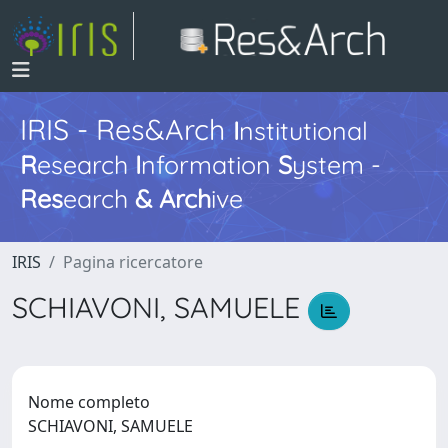
IRIS - Res&Arch
I
nstitutional
R
esearch
I
nformation
S
ystem -
Res
earch
&
Arch
ive
IRIS
Pagina ricercatore
SCHIAVONI, SAMUELE
Nome completo
SCHIAVONI, SAMUELE