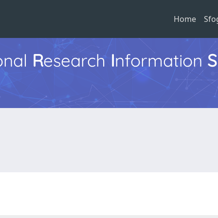
Home
Sfo
ional
R
esearch
I
nformation
S