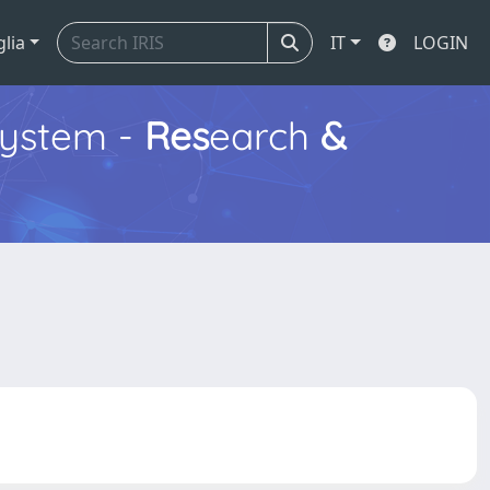
glia
IT
LOGIN
ystem -
Res
earch
&