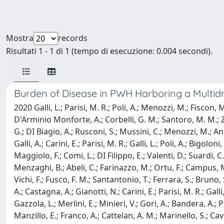
Mostra
records
Risultati 1 - 1 di 1 (tempo di esecuzione: 0.004 secondi).
Burden of Disease in PWH Harboring a Multidr
2020 Galli, L.; Parisi, M. R.; Poli, A.; Menozzi, M.; Fiscon,
D'Arminio Monforte, A.; Corbelli, G. M.; Santoro, M. M.; Zaz
G.; DI Biagio, A.; Rusconi, S.; Mussini, C.; Menozzi, M.; An
Galli, A.; Carini, E.; Parisi, M. R.; Galli, L.; Poli, A.; Bigol
Maggiolo, F.; Comi, L.; DI Filippo, E.; Valenti, D.; Suardi, C.;
Menzaghi, B.; Abeli, C.; Farinazzo, M.; Ortu, F.; Campus, M.;
Vichi, F.; Fusco, F. M.; Santantonio, T.; Ferrara, S.; Bruno, 
A.; Castagna, A.; Gianotti, N.; Carini, E.; Parisi, M. R.; Gall
Gazzola, L.; Merlini, E.; Minieri, V.; Gori, A.; Bandera, A.; 
Manzillo, E.; Franco, A.; Cattelan, A. M.; Marinello, S.; Cav