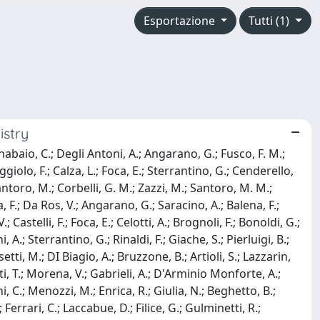
Esportazione
Tutti (1)
istry
ornabaio, C.; Degli Antoni, A.; Angarano, G.; Fusco, F. M.;
giolo, F.; Calza, L.; Foca, E.; Sterrantino, G.; Cenderello,
Santoro, M.; Corbelli, G. M.; Zazzi, M.; Santoro, M. M.;
tta, F.; Da Ros, V.; Angarano, G.; Saracino, A.; Balena, F.;
; Castelli, F.; Foca, E.; Celotti, A.; Brognoli, F.; Bonoldi, G.;
.; Sterrantino, G.; Rinaldi, F.; Giache, S.; Pierluigi, B.;
etti, M.; DI Biagio, A.; Bruzzone, B.; Artioli, S.; Lazzarin,
menti, T.; Morena, V.; Gabrieli, A.; D'Arminio Monforte, A.;
ni, C.; Menozzi, M.; Enrica, R.; Giulia, N.; Beghetto, B.;
Ferrari, C.; Laccabue, D.; Filice, G.; Gulminetti, R.;