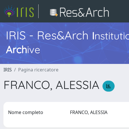
IRIS - Res&Arch
I
nstitut
Arch
ive
IRIS
Pagina ricercatore
FRANCO, ALESSIA
Nome completo
FRANCO, ALESSIA