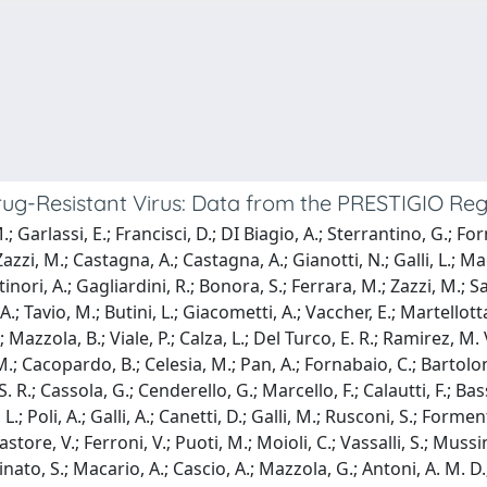
ug-Resistant Virus: Data from the PRESTIGIO Reg
 M.; Garlassi, E.; Francisci, D.; DI Biagio, A.; Sterrantino, G.; F
zi, M.; Castagna, A.; Castagna, A.; Gianotti, N.; Galli, L.; Mag
tinori, A.; Gagliardini, R.; Bonora, S.; Ferrara, M.; Zazzi, M.; 
oni, A.; Tavio, M.; Butini, L.; Giacometti, A.; Vaccher, E.; Martello
 Mazzola, B.; Viale, P.; Calza, L.; Del Turco, E. R.; Ramirez, M. V.
 Cacopardo, B.; Celesia, M.; Pan, A.; Fornabaio, C.; Bartoloni, A
S. R.; Cassola, G.; Cenderello, G.; Marcello, F.; Calautti, F.; Bass
i, L.; Poli, A.; Galli, A.; Canetti, D.; Galli, M.; Rusconi, S.; For
Pastore, V.; Ferroni, V.; Puoti, M.; Moioli, C.; Vassalli, S.; Mussi
inato, S.; Macario, A.; Cascio, A.; Mazzola, G.; Antoni, A. M. D.; 