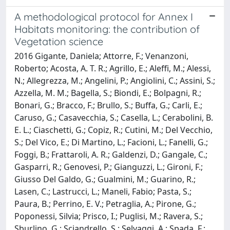
A methodological protocol for Annex I
Habitats monitoring: the contribution of
Vegetation science
2016 Gigante, Daniela; Attorre, F.; Venanzoni,
Roberto; Acosta, A. T. R.; Agrillo, E.; Aleffi, M.; Alessi,
N.; Allegrezza, M.; Angelini, P.; Angiolini, C.; Assini, S.;
Azzella, M. M.; Bagella, S.; Biondi, E.; Bolpagni, R.;
Bonari, G.; Bracco, F.; Brullo, S.; Buffa, G.; Carli, E.;
Caruso, G.; Casavecchia, S.; Casella, L.; Cerabolini, B.
E. L.; Ciaschetti, G.; Copiz, R.; Cutini, M.; Del Vecchio,
S.; Del Vico, E.; Di Martino, L.; Facioni, L.; Fanelli, G.;
Foggi, B.; Frattaroli, A. R.; Galdenzi, D.; Gangale, C.;
Gasparri, R.; Genovesi, P.; Gianguzzi, L.; Gironi, F.;
Giusso Del Galdo, G.; Gualmini, M.; Guarino, R.;
Lasen, C.; Lastrucci, L.; Maneli, Fabio; Pasta, S.;
Paura, B.; Perrino, E. V.; Petraglia, A.; Pirone, G.;
Poponessi, Silvia; Prisco, I.; Puglisi, M.; Ravera, S.;
Sburlino, G.; Sciandrello, S.; Selvaggi, A.; Spada, F.;