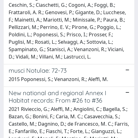
Ceschin, S.; Ciaschetti, G.; Cogoni, A.; Foggi, B.;
Frattaroli, A. R.; Genovesi, P.; Gigante, D.; Lucchese,
F.; Mainetti, A.; Mariotti, M.; Minissale, P.; Paura, B.;
Pellizzari, M.; Perrino, E. V.; Pirone, G.; Poggio, L.;
Poldini, L.; Poponessi, S.; Prisco, I.; Prosser, F.;
Puglisi, M.; Rosati, L.; Selvaggi, A.; Sottovia, L.;
Spampinato, G.; Stanisci, A.; Venanzoni, R.; Viciani,
D.; Vidali, M.; Villani, M.; Lastrucci, L.
musci Notulae: 72-73
2015 Poponessi, S.; Venanzoni, R.; Aleffi, M.
New national and regional Annex I
Habitat records: From #26 to #36
2021 Rivieccio, G.; Aleffi, M.; Angiolini, C.; Bagella, S.;
Bazan, G.; Bonini, F.; Caria, M. C.; Casavecchia, S.;
Castello, M.; Dagnino, D.; de Francesco, M. C.; Farris,
E.; Fanfarillo, E.; Fiaschi, T.; Forte, L.; Gianguzzi, L.;