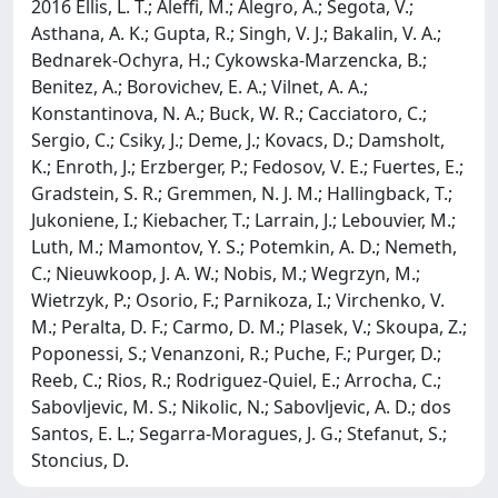
2016 Ellis, L. T.; Aleffi, M.; Alegro, A.; Segota, V.;
Asthana, A. K.; Gupta, R.; Singh, V. J.; Bakalin, V. A.;
Bednarek-Ochyra, H.; Cykowska-Marzencka, B.;
Benitez, A.; Borovichev, E. A.; Vilnet, A. A.;
Konstantinova, N. A.; Buck, W. R.; Cacciatoro, C.;
Sergio, C.; Csiky, J.; Deme, J.; Kovacs, D.; Damsholt,
K.; Enroth, J.; Erzberger, P.; Fedosov, V. E.; Fuertes, E.;
Gradstein, S. R.; Gremmen, N. J. M.; Hallingback, T.;
Jukoniene, I.; Kiebacher, T.; Larrain, J.; Lebouvier, M.;
Luth, M.; Mamontov, Y. S.; Potemkin, A. D.; Nemeth,
C.; Nieuwkoop, J. A. W.; Nobis, M.; Wegrzyn, M.;
Wietrzyk, P.; Osorio, F.; Parnikoza, I.; Virchenko, V.
M.; Peralta, D. F.; Carmo, D. M.; Plasek, V.; Skoupa, Z.;
Poponessi, S.; Venanzoni, R.; Puche, F.; Purger, D.;
Reeb, C.; Rios, R.; Rodriguez-Quiel, E.; Arrocha, C.;
Sabovljevic, M. S.; Nikolic, N.; Sabovljevic, A. D.; dos
Santos, E. L.; Segarra-Moragues, J. G.; Stefanut, S.;
Stoncius, D.