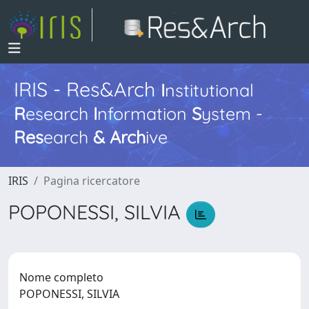
IRIS - Res&Arch
I
nstitutional
R
esearch
I
nformation
S
ystem -
Res
earch
&
Arch
ive
IRIS
Pagina ricercatore
POPONESSI, SILVIA
Nome completo
POPONESSI, SILVIA