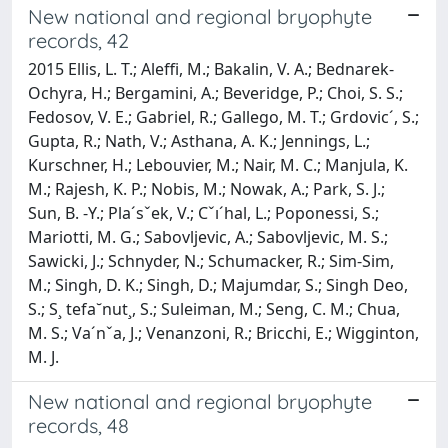
New national and regional bryophyte
records, 42
2015 Ellis, L. T.; Aleffi, M.; Bakalin, V. A.; Bednarek-
Ochyra, H.; Bergamini, A.; Beveridge, P.; Choi, S. S.;
Fedosov, V. E.; Gabriel, R.; Gallego, M. T.; Grdovic´, S.;
Gupta, R.; Nath, V.; Asthana, A. K.; Jennings, L.;
Kurschner, H.; Lebouvier, M.; Nair, M. C.; Manjula, K.
M.; Rajesh, K. P.; Nobis, M.; Nowak, A.; Park, S. J.;
Sun, B. -Y.; Pla´sˇek, V.; Cˇı´hal, L.; Poponessi, S.;
Mariotti, M. G.; Sabovljevic, A.; Sabovljevic, M. S.;
Sawicki, J.; Schnyder, N.; Schumacker, R.; Sim-Sim,
M.; Singh, D. K.; Singh, D.; Majumdar, S.; Singh Deo,
S.; S¸ tefa˘nut¸, S.; Suleiman, M.; Seng, C. M.; Chua,
M. S.; Va´nˇa, J.; Venanzoni, R.; Bricchi, E.; Wigginton,
M. J.
New national and regional bryophyte
records, 48