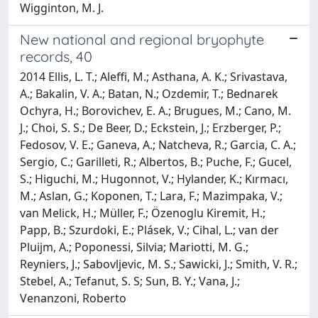
Wigginton, M. J.
New national and regional bryophyte
records, 40
2014 Ellis, L. T.; Aleffi, M.; Asthana, A. K.; Srivastava,
A.; Bakalin, V. A.; Batan, N.; Ozdemir, T.; Bednarek
Ochyra, H.; Borovichev, E. A.; Brugues, M.; Cano, M.
J.; Choi, S. S.; De Beer, D.; Eckstein, J.; Erzberger, P.;
Fedosov, V. E.; Ganeva, A.; Natcheva, R.; Garcia, C. A.;
Sergio, C.; Garilleti, R.; Albertos, B.; Puche, F.; Gucel,
S.; Higuchi, M.; Hugonnot, V.; Hylander, K.; Kırmacı,
M.; Aslan, G.; Koponen, T.; Lara, F.; Mazimpaka, V.;
van Melick, H.; Müller, F.; Özenoglu Kiremit, H.;
Papp, B.; Szurdoki, E.; Plásek, V.; Cihal, L.; van der
Pluijm, A.; Poponessi, Silvia; Mariotti, M. G.;
Reyniers, J.; Sabovljevic, M. S.; Sawicki, J.; Smith, V. R.;
Stebel, A.; Tefanut, S. S; Sun, B. Y.; Vana, J.;
Venanzoni, Roberto