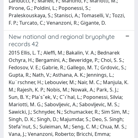
Landucci, F.; Maneli, F.; Mantino, F.; Mariotti, M.;
Pirone, G.; Poldini, L.; Poponessi, S.;
Praleskouskaya, S.; Stanisci, A.; Tomaselli, V.; Tozzi,
F. P.; Turcato, C.; Venanzoni, R.; Gigante, D.
New national and regional bryophyte
records 42
2015 Ellis, L. T.; Aleffi, M.; Bakalin, V. A.; Bednarek
Ochyra, H.; Bergamini, A.; Beveridge, P.; Choi, S. S.;
Fedosov, V. E.; Gabrie, R.; Gallego, M. T.; Grdovic, S.;
Gupta, R.; Nath, V.; Asthana, A. K.; Jennings, L.;
Ku¨rschner, H.; Lebouvier, M.; Nair, M. C.; Manjula, K.
M.; Rajesh, K. P.; Nobis, M.; Nowak, A.; Park, S. J.;
Sun, B. Y.; Pla´sˇek, V.; Cˇı´hal, L.; Poponessi, Silvia;
Mariotti, M. G.; Sabovljevic, A.; Sabovljevic, M. S.;
Sawicki, J.; Schnyder, N.; Schumacker, R.; Sim Sim, M.;
Singh, D. K.; Singh, D.; Majumdar, S.; Deo, S. Singh;
Stefa˘nut, S.; Suleiman, M.; Seng, C. M.; Chua, M. S.;
Vana, J.; Venanzoni, Roberto; Bricchi, Emma;