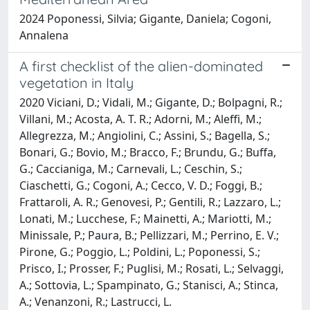
2024 Poponessi, Silvia; Gigante, Daniela; Cogoni,
Annalena
A first checklist of the alien-dominated
vegetation in Italy
2020 Viciani, D.; Vidali, M.; Gigante, D.; Bolpagni, R.;
Villani, M.; Acosta, A. T. R.; Adorni, M.; Aleffi, M.;
Allegrezza, M.; Angiolini, C.; Assini, S.; Bagella, S.;
Bonari, G.; Bovio, M.; Bracco, F.; Brundu, G.; Buffa,
G.; Caccianiga, M.; Carnevali, L.; Ceschin, S.;
Ciaschetti, G.; Cogoni, A.; Cecco, V. D.; Foggi, B.;
Frattaroli, A. R.; Genovesi, P.; Gentili, R.; Lazzaro, L.;
Lonati, M.; Lucchese, F.; Mainetti, A.; Mariotti, M.;
Minissale, P.; Paura, B.; Pellizzari, M.; Perrino, E. V.;
Pirone, G.; Poggio, L.; Poldini, L.; Poponessi, S.;
Prisco, I.; Prosser, F.; Puglisi, M.; Rosati, L.; Selvaggi,
A.; Sottovia, L.; Spampinato, G.; Stanisci, A.; Stinca,
A.; Venanzoni, R.; Lastrucci, L.