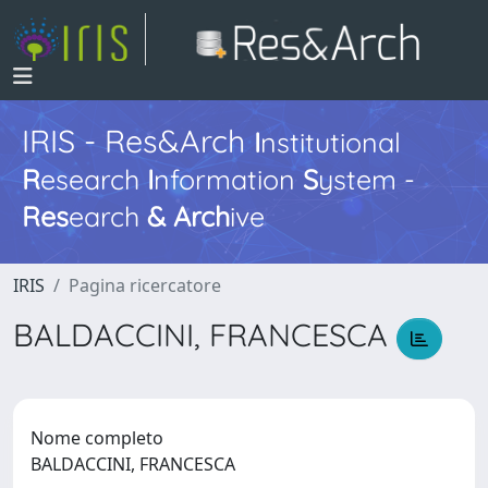
IRIS - Res&Arch
I
nstitutional
R
esearch
I
nformation
S
ystem -
Res
earch
&
Arch
ive
IRIS
Pagina ricercatore
BALDACCINI, FRANCESCA
Nome completo
BALDACCINI, FRANCESCA