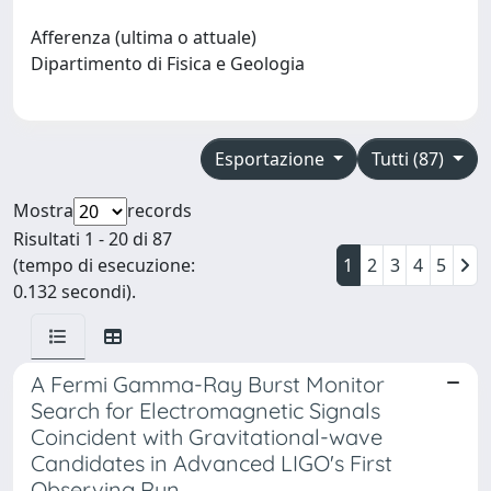
Afferenza (ultima o attuale)
Dipartimento di Fisica e Geologia
Esportazione
Tutti (87)
Mostra
records
Risultati 1 - 20 di 87
(tempo di esecuzione:
1
2
3
4
5
0.132 secondi).
A Fermi Gamma-Ray Burst Monitor
Search for Electromagnetic Signals
Coincident with Gravitational-wave
Candidates in Advanced LIGO's First
Observing Run