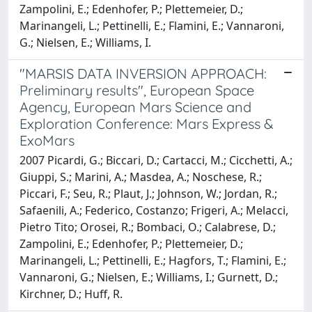
Zampolini, E.; Edenhofer, P.; Plettemeier, D.;
Marinangeli, L.; Pettinelli, E.; Flamini, E.; Vannaroni,
G.; Nielsen, E.; Williams, I.
"MARSIS DATA INVERSION APPROACH:
Preliminary results", European Space
Agency, European Mars Science and
Exploration Conference: Mars Express &
ExoMars
2007 Picardi, G.; Biccari, D.; Cartacci, M.; Cicchetti, A.;
Giuppi, S.; Marini, A.; Masdea, A.; Noschese, R.;
Piccari, F.; Seu, R.; Plaut, J.; Johnson, W.; Jordan, R.;
Safaenili, A.; Federico, Costanzo; Frigeri, A.; Melacci,
Pietro Tito; Orosei, R.; Bombaci, O.; Calabrese, D.;
Zampolini, E.; Edenhofer, P.; Plettemeier, D.;
Marinangeli, L.; Pettinelli, E.; Hagfors, T.; Flamini, E.;
Vannaroni, G.; Nielsen, E.; Williams, I.; Gurnett, D.;
Kirchner, D.; Huff, R.