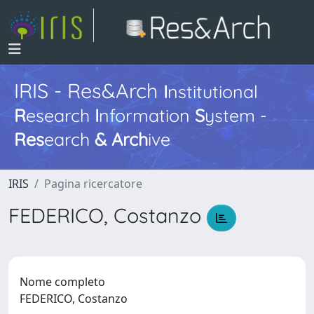
IRIS - Res&Arch
I
nstitutional
R
esearch
I
nformation
S
ystem -
Res
earch
&
Arch
ive
IRIS
Pagina ricercatore
FEDERICO, Costanzo
Nome completo
FEDERICO, Costanzo