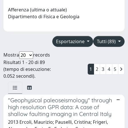
Afferenza (ultima o attuale)
Dipartimento di Fisica e Geologia
Esportazione
Tutti (89)
Mostra
records
Risultati 1 - 20 di 89
(tempo di esecuzione:
1
2
3
4
5
0.052 secondi).
"Geophysical paleoseismology" through
high resolution GPR data: A case of
shallow faulting imaging in Central Italy
2013 Ercoli, Maurizio; Pauselli, Cristina; Frigeri,