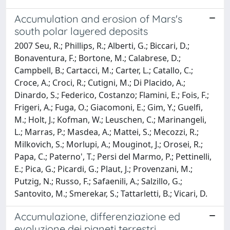
Accumulation and erosion of Mars's
south polar layered deposits
2007 Seu, R.; Phillips, R.; Alberti, G.; Biccari, D.;
Bonaventura, F.; Bortone, M.; Calabrese, D.;
Campbell, B.; Cartacci, M.; Carter, L.; Catallo, C.;
Croce, A.; Croci, R.; Cutigni, M.; Di Placido, A.;
Dinardo, S.; Federico, Costanzo; Flamini, E.; Fois, F.;
Frigeri, A.; Fuga, O.; Giacomoni, E.; Gim, Y.; Guelfi,
M.; Holt, J.; Kofman, W.; Leuschen, C.; Marinangeli,
L.; Marras, P.; Masdea, A.; Mattei, S.; Mecozzi, R.;
Milkovich, S.; Morlupi, A.; Mouginot, J.; Orosei, R.;
Papa, C.; Paterno', T.; Persi del Marmo, P.; Pettinelli,
E.; Pica, G.; Picardi, G.; Plaut, J.; Provenzani, M.;
Putzig, N.; Russo, F.; Safaenili, A.; Salzillo, G.;
Santovito, M.; Smerekar, S.; Tattarletti, B.; Vicari, D.
Accumulazione, differenziazione ed
evoluzione dei pianeti terrestri