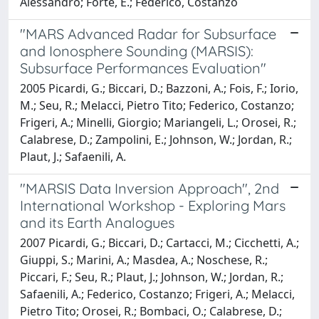
Alessandro; Forte, E.; Federico, Costanzo
"MARS Advanced Radar for Subsurface
and Ionosphere Sounding (MARSIS):
Subsurface Performances Evaluation"
2005 Picardi, G.; Biccari, D.; Bazzoni, A.; Fois, F.; Iorio,
M.; Seu, R.; Melacci, Pietro Tito; Federico, Costanzo;
Frigeri, A.; Minelli, Giorgio; Mariangeli, L.; Orosei, R.;
Calabrese, D.; Zampolini, E.; Johnson, W.; Jordan, R.;
Plaut, J.; Safaenili, A.
"MARSIS Data Inversion Approach", 2nd
International Workshop - Exploring Mars
and its Earth Analogues
2007 Picardi, G.; Biccari, D.; Cartacci, M.; Cicchetti, A.;
Giuppi, S.; Marini, A.; Masdea, A.; Noschese, R.;
Piccari, F.; Seu, R.; Plaut, J.; Johnson, W.; Jordan, R.;
Safaenili, A.; Federico, Costanzo; Frigeri, A.; Melacci,
Pietro Tito; Orosei, R.; Bombaci, O.; Calabrese, D.;