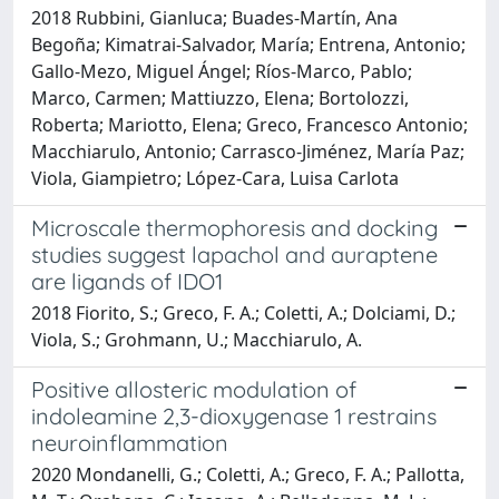
2018 Rubbini, Gianluca; Buades-Martín, Ana
Begoña; Kimatrai-Salvador, María; Entrena, Antonio;
Gallo-Mezo, Miguel Ángel; Ríos-Marco, Pablo;
Marco, Carmen; Mattiuzzo, Elena; Bortolozzi,
Roberta; Mariotto, Elena; Greco, Francesco Antonio;
Macchiarulo, Antonio; Carrasco-Jiménez, María Paz;
Viola, Giampietro; López-Cara, Luisa Carlota
Microscale thermophoresis and docking
studies suggest lapachol and auraptene
are ligands of IDO1
2018 Fiorito, S.; Greco, F. A.; Coletti, A.; Dolciami, D.;
Viola, S.; Grohmann, U.; Macchiarulo, A.
Positive allosteric modulation of
indoleamine 2,3-dioxygenase 1 restrains
neuroinflammation
2020 Mondanelli, G.; Coletti, A.; Greco, F. A.; Pallotta,