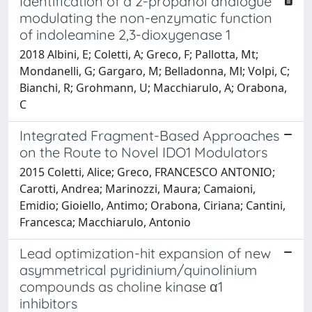
Identification of a 2-propanol analogue
modulating the non-enzymatic function
of indoleamine 2,3-dioxygenase 1
2018 Albini, E; Coletti, A; Greco, F; Pallotta, Mt;
Mondanelli, G; Gargaro, M; Belladonna, Ml; Volpi, C;
Bianchi, R; Grohmann, U; Macchiarulo, A; Orabona,
C
Integrated Fragment-Based Approaches
on the Route to Novel IDO1 Modulators
2015 Coletti, Alice; Greco, FRANCESCO ANTONIO;
Carotti, Andrea; Marinozzi, Maura; Camaioni,
Emidio; Gioiello, Antimo; Orabona, Ciriana; Cantini,
Francesca; Macchiarulo, Antonio
Lead optimization-hit expansion of new
asymmetrical pyridinium/quinolinium
compounds as choline kinase α1
inhibitors