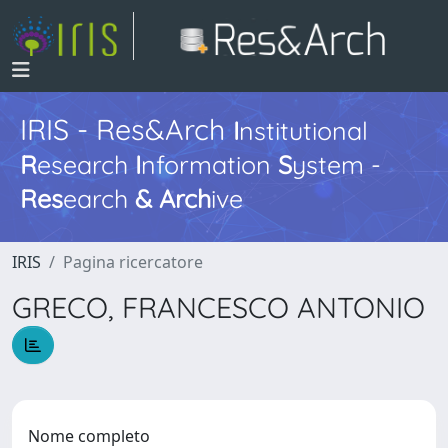
IRIS - Res&Arch
I
nstitutional
R
esearch
I
nformation
S
ystem -
Res
earch
&
Arch
ive
IRIS
Pagina ricercatore
GRECO, FRANCESCO ANTONIO
Nome completo