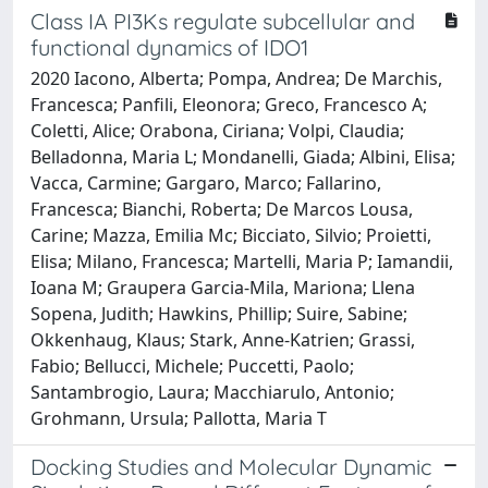
Class IA PI3Ks regulate subcellular and
functional dynamics of IDO1
2020 Iacono, Alberta; Pompa, Andrea; De Marchis,
Francesca; Panfili, Eleonora; Greco, Francesco A;
Coletti, Alice; Orabona, Ciriana; Volpi, Claudia;
Belladonna, Maria L; Mondanelli, Giada; Albini, Elisa;
Vacca, Carmine; Gargaro, Marco; Fallarino,
Francesca; Bianchi, Roberta; De Marcos Lousa,
Carine; Mazza, Emilia Mc; Bicciato, Silvio; Proietti,
Elisa; Milano, Francesca; Martelli, Maria P; Iamandii,
Ioana M; Graupera Garcia-Mila, Mariona; Llena
Sopena, Judith; Hawkins, Phillip; Suire, Sabine;
Okkenhaug, Klaus; Stark, Anne-Katrien; Grassi,
Fabio; Bellucci, Michele; Puccetti, Paolo;
Santambrogio, Laura; Macchiarulo, Antonio;
Grohmann, Ursula; Pallotta, Maria T
Docking Studies and Molecular Dynamic