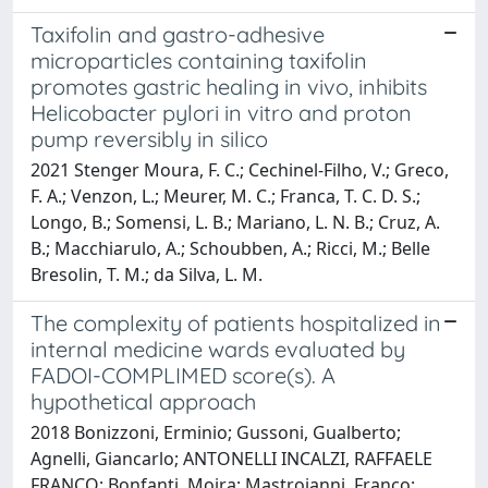
Taxifolin and gastro-adhesive
microparticles containing taxifolin
promotes gastric healing in vivo, inhibits
Helicobacter pylori in vitro and proton
pump reversibly in silico
2021 Stenger Moura, F. C.; Cechinel-Filho, V.; Greco,
F. A.; Venzon, L.; Meurer, M. C.; Franca, T. C. D. S.;
Longo, B.; Somensi, L. B.; Mariano, L. N. B.; Cruz, A.
B.; Macchiarulo, A.; Schoubben, A.; Ricci, M.; Belle
Bresolin, T. M.; da Silva, L. M.
The complexity of patients hospitalized in
internal medicine wards evaluated by
FADOI-COMPLIMED score(s). A
hypothetical approach
2018 Bonizzoni, Erminio; Gussoni, Gualberto;
Agnelli, Giancarlo; ANTONELLI INCALZI, RAFFAELE
FRANCO; Bonfanti, Moira; Mastroianni, Franco;