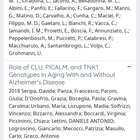
M. T.; Orabona, C.; Iacono, A.; Belladonna, M. L.;
Albini, E.; Panfili, E.; Fallarino, F.; Gargaro, M.; Manni,
G.; Matino, D.; Carvalho, A.; Cunha, C.; Maciel, P.;
Filippo, M. D.; Gaetani, L.; Bianchi, R.; Vacca, C.;
Iamandii, I. M.; Proietti, E.; Boscia, F.; Annunziato, L.;
Peppelenbosch, M.; Puccetti, P.; Calabresi, P.;
Macchiarulo, A.; Santambrogio, L.; Volpi, C.;
Grohmann, U.
Role of CLU, PICALM, and TNK1
Genotypes in Aging With and Without
Alzheimer's Disease
2018 Seripa, Davide; Panza, Francesco; Paroni,
Giulia; D'Onofrio, Grazia; Bisceglia, Paola; Gravina,
Carolina; Urbano, Maria; Lozupone, Madia; Solfrizzi,
Vincenzo; Bizzarro, Alessandra; Boccardi, Virginia;
Piccininni, Chiara; Lettini, DANIELE ANTONIO;
Logroscino, Giancarlo; Mecocci, Patrizia; Masullo,
Carlo; Greco, Antonio