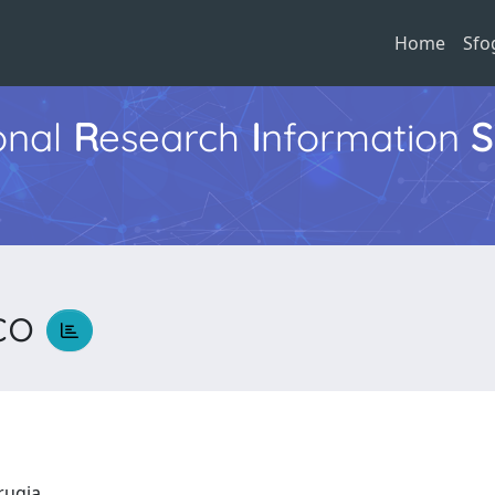
Home
Sfo
ional
R
esearch
I
nformation
S
co
erugia