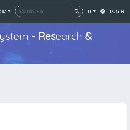
glia
IT
LOGIN
ystem -
Res
earch
&