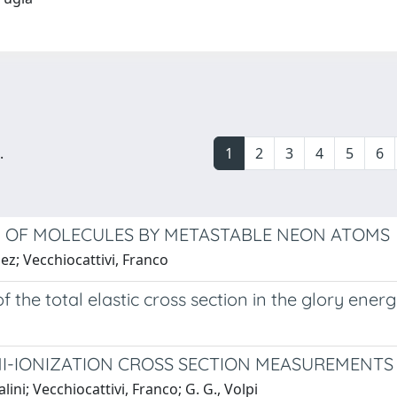
.
1
2
3
4
5
6
N OF MOLECULES BY METASTABLE NEON ATOMS
ez; Vecchiocattivi, Franco
f the total elastic cross section in the glory ener
I-IONIZATION CROSS SECTION MEASUREMENTS
ini; Vecchiocattivi, Franco; G. G., Volpi