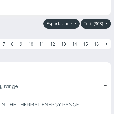
Esportazione
Tutti (303)
7
8
9
10
11
12
13
14
15
16
gy range
 IN THE THERMAL ENERGY RANGE