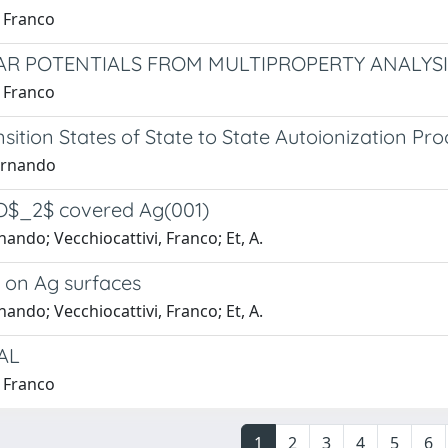
, Franco
R POTENTIALS FROM MULTIPROPERTY ANALYSI
, Franco
sition States of State to State Autoionization Pr
Fernando
 O$_2$ covered Ag(001)
nando; Vecchiocattivi, Franco; Et, A.
 on Ag surfaces
nando; Vecchiocattivi, Franco; Et, A.
AL
, Franco
1
2
3
4
5
6