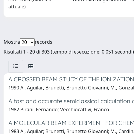
attuale)
Mostra
records
Risultati 1 - 20 di 303 (tempo di esecuzione: 0.051 secondi)
A CROSSED BEAM STUDY OF THE IONIZATIO
1990 A., Aguilar; Brunetti, Brunetto Giovanni; M., Gonzal
A fast and accurate semiclassical calculation o
1982 Pirani, Fernando; Vecchiocattivi, Franco
A MOLECULAR BEAM EXPERIMENT FOR CHEM
1983 A., Aguilar; Brunetti, Brunetto Giovanni; M., Cardinal