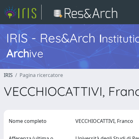
IRIS - Res&Arch
I
nstitut
Arch
ive
IRIS
Pagina ricercatore
VECCHIOCATTIVI, Fran
Nome completo
VECCHIOCATTIVI, Franco
Afferenza (ultima o
Università degli Studi di P