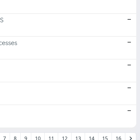
S
ocesses
7
8
9
10
11
12
13
14
15
16