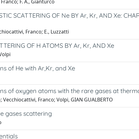
Franco; F. A., Gianturco
TIC SCATTERING OF Ne BY Ar, Kr, AND Xe: C
iocattivi, Franco; E., Luzzatti
TERING OF H ATOMS BY Ar, Kr, AND Xe
 Volpi
ions of He with Ar,Kr, and Xe
sions of oxygen atoms with the rare gases at therm
do; Vecchiocattivi, Franco; Volpi, GIAN GUALBERTO
re gases scattering
o
entials