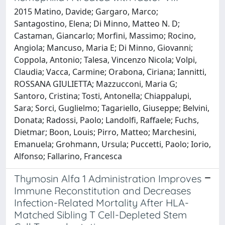
2015 Matino, Davide; Gargaro, Marco;
Santagostino, Elena; Di Minno, Matteo N. D;
Castaman, Giancarlo; Morfini, Massimo; Rocino,
Angiola; Mancuso, Maria E; Di Minno, Giovanni;
Coppola, Antonio; Talesa, Vincenzo Nicola; Volpi,
Claudia; Vacca, Carmine; Orabona, Ciriana; Iannitti,
ROSSANA GIULIETTA; Mazzucconi, Maria G;
Santoro, Cristina; Tosti, Antonella; Chiappalupi,
Sara; Sorci, Guglielmo; Tagariello, Giuseppe; Belvini,
Donata; Radossi, Paolo; Landolfi, Raffaele; Fuchs,
Dietmar; Boon, Louis; Pirro, Matteo; Marchesini,
Emanuela; Grohmann, Ursula; Puccetti, Paolo; Iorio,
Alfonso; Fallarino, Francesca
Thymosin Alfa 1 Administration Improves
Immune Reconstitution and Decreases
Infection-Related Mortality After HLA-
Matched Sibling T Cell-Depleted Stem