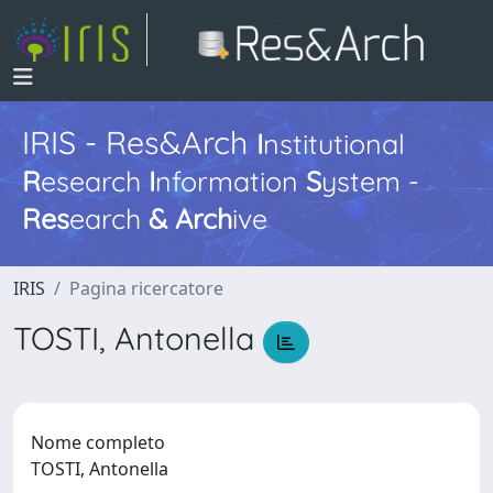
IRIS - Res&Arch
I
nstitutional
R
esearch
I
nformation
S
ystem -
Res
earch
&
Arch
ive
IRIS
Pagina ricercatore
TOSTI, Antonella
Nome completo
TOSTI, Antonella