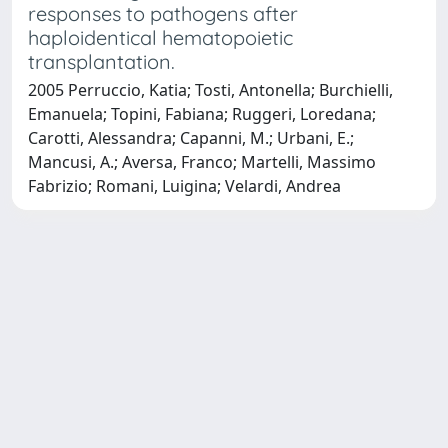
responses to pathogens after
haploidentical hematopoietic
transplantation.
2005 Perruccio, Katia; Tosti, Antonella; Burchielli,
Emanuela; Topini, Fabiana; Ruggeri, Loredana;
Carotti, Alessandra; Capanni, M.; Urbani, E.;
Mancusi, A.; Aversa, Franco; Martelli, Massimo
Fabrizio; Romani, Luigina; Velardi, Andrea
Powered by
IRIS
-
about IRIS
-
Utilizzo dei cookie
Copyright © 2026