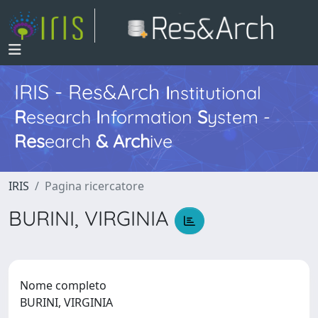
IRIS - Res&Arch
I
nstitutional
R
esearch
I
nformation
S
ystem -
Res
earch
&
Arch
ive
IRIS
Pagina ricercatore
BURINI, VIRGINIA
Nome completo
BURINI, VIRGINIA