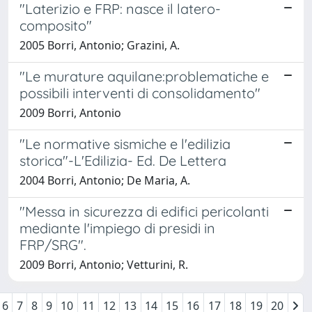
"Laterizio e FRP: nasce il latero-
composito"
2005 Borri, Antonio; Grazini, A.
"Le murature aquilane:problematiche e
possibili interventi di consolidamento"
2009 Borri, Antonio
"Le normative sismiche e l'edilizia
storica"-L'Edilizia- Ed. De Lettera
2004 Borri, Antonio; De Maria, A.
"Messa in sicurezza di edifici pericolanti
mediante l'impiego di presidi in
FRP/SRG".
2009 Borri, Antonio; Vetturini, R.
6
7
8
9
10
11
12
13
14
15
16
17
18
19
20