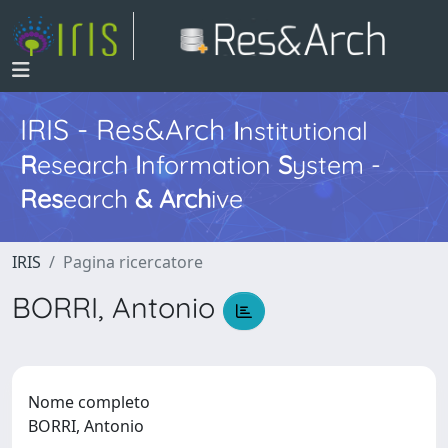
IRIS - Res&Arch
I
nstitutional
R
esearch
I
nformation
S
ystem -
Res
earch
&
Arch
ive
IRIS
Pagina ricercatore
BORRI, Antonio
Nome completo
BORRI, Antonio