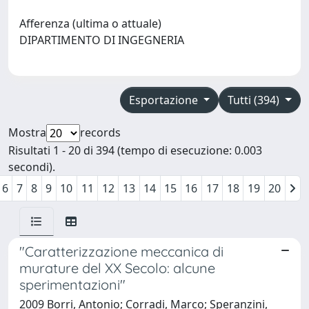
Afferenza (ultima o attuale)
DIPARTIMENTO DI INGEGNERIA
Esportazione
Tutti (394)
Mostra
records
Risultati 1 - 20 di 394 (tempo di esecuzione: 0.003
secondi).
6
7
8
9
10
11
12
13
14
15
16
17
18
19
20
"Caratterizzazione meccanica di
murature del XX Secolo: alcune
sperimentazioni"
2009 Borri, Antonio; Corradi, Marco; Speranzini,