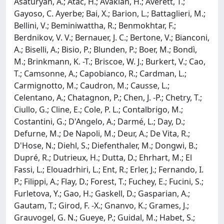
Asaturyan, A.; Atac, H.; Avakian, H.; Averett, T.;
Gayoso, C. Ayerbe; Bai, X.; Barion, L.; Battaglieri, M.;
Bellini, V.; Beminiwattha, R.; Benmokhtar, F.;
Berdnikov, V. V.; Bernauer, J. C.; Bertone, V.; Bianconi,
A.; Biselli, A.; Bisio, P.; Blunden, P.; Boer, M.; Bondì,
M.; Brinkmann, K. -T.; Briscoe, W. J.; Burkert, V.; Cao,
T.; Camsonne, A.; Capobianco, R.; Cardman, L.;
Carmignotto, M.; Caudron, M.; Causse, L.;
Celentano, A.; Chatagnon, P.; Chen, J. -P.; Chetry, T.;
Ciullo, G.; Cline, E.; Cole, P. L.; Contalbrigo, M.;
Costantini, G.; D'Angelo, A.; Darmé, L.; Day, D.;
Defurne, M.; De Napoli, M.; Deur, A.; De Vita, R.;
D'Hose, N.; Diehl, S.; Diefenthaler, M.; Dongwi, B.;
Dupré, R.; Dutrieux, H.; Dutta, D.; Ehrhart, M.; El
Fassi, L.; Elouadrhiri, L.; Ent, R.; Erler, J.; Fernando, I.
P.; Filippi, A.; Flay, D.; Forest, T.; Fuchey, E.; Fucini, S.;
Furletova, Y.; Gao, H.; Gaskell, D.; Gasparian, A.;
Gautam, T.; Girod, F. -X.; Gnanvo, K.; Grames, J.;
Grauvogel, G. N.; Gueye, P.; Guidal, M.; Habet, S.;