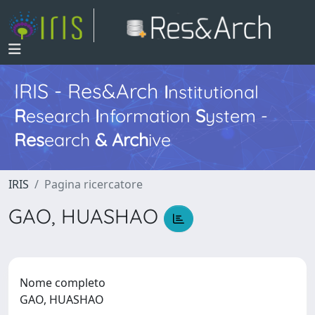
IRIS - Res&Arch
I
nstitutional
R
esearch
I
nformation
S
ystem -
Res
earch
&
Arch
ive
IRIS
Pagina ricercatore
GAO, HUASHAO
Nome completo
GAO, HUASHAO