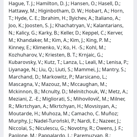
Hague, T. J.; Hamilton, D. J.; Hansen, O.; Hasell, D.;
Hattawy, M.; Higinbotham, D. W.; Hobart, A.; Horn,
T.; Hyde, C. E.; Ibrahim, H.; Ilyichev, A.; Italiano, A.;
Joo, K.; Joosten, S. J.; Khachatryan, V.; Kalantarians,
N.; Kalicy, G.; Karky, B.; Keller, D.; Keppel, C.; Kerver,
M.; Khandaker, M.; Kim, A.; Kim, J.; King, P. M.;
Kinney, E.; Klimenko, V.; Ko, H. -S.; Kohl, M.;
Kozhuharov, V.; Kriesten, B. T.; Krnjaic, G.;
Kubarovsky, V.; Kutz, T.; Lanza, L.; Leali, M.; Lenisa, P.;
Liyanage, N.; Liu, Q.; Liuti, S.; Mammei, J.; Mantry, S.;
Marchand, D.; Markowitz, P.; Marsicano, L.;
Mascagna, V.; Mazouz, M.; Mccaughan, M.;
Mckinnon, B.; Mcnulty, D.; Melnitchouk, W.; Metz, A.;
Meziani, Z. -E.; Migliorati, S.; Mihovilovič, M.; Milner,
R.; Mkrtchyan, A.; Mkrtchyan, H.; Movsisyan, A.;
Moutarde, H.; Muhoza, M.; Camacho, C. Muñoz;
Murphy, J.; Nadel-Turoński, P.; Nardi, E.; Nazeer, J.;
Niccolai, S.; Niculescu, G.; Novotny, R.; Owens, J. F.;
Paolone, M.; Pappalardo, L.; Paremuzyan, R.;