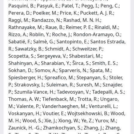
Pasquini, B.; Pasyuk, E.; Patel, T.; Pegg, I.; Peng, C.;
Perera, D.; Poelker, M.; Price, K.; Puckett, A. J. R.;
Raggi, M.; Randazzo, N.; Rashad, M. N. H.;
Rathnayake, M.; Raue, B.; Reimer, P. E.; Rinaldi, M.;
Rizzo, A.; Roblin, Y.; Roche, J.; Rondon-Aramayo, O.;
Sabatié, F.; Salmè, G.; Santopinto, E.; Santos Estrada,
R.; Sawatzky, B.; Schmidt, A.; Schweitzer, P.;
Scopetta, S.; Sergeyeva, V.; Shabestari, M.;
Shahinyan, A.; Sharabian, Y.; Širca, S.; Smith, E. S.;
Sokhan, D.; Somov, A.; Sparveris, N.; Spata, M.;
Spiesberger, H.; Spreafico, M.; Stepanyan, S.; Stoler,
P.; Strakovsky, I.; Suleiman, R.; Suresh, M.; Sznajder,
P.; Szumila-Vance, H.; Tadevosyan, V.; Tadepalli, A. S.;
Thomas, A. W.; Tiefenback, M.; Trotta, R.; Ungaro,
M.; Valente, P.; Vanderhaeghen, M.; Venturelli, L.;
Voskanyan, H.; Voutier, E.; Wojtsekhowski, B.; Wood,
M. H.; Wood, S.; Xie, J.; Xiong, W.; Ye, Z.; Yurov, M.;
Zaunick, H. -G.; Zhamkochyan, S.; Zhang, J.; Zhang,