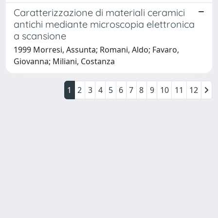
Caratterizzazione di materiali ceramici
antichi mediante microscopia elettronica
a scansione
1999 Morresi, Assunta; Romani, Aldo; Favaro,
Giovanna; Miliani, Costanza
1
2
3
4
5
6
7
8
9
10
11
12
Powered by
IRIS
-
about IRIS
-
Utilizzo dei cookie
Copyright © 2026