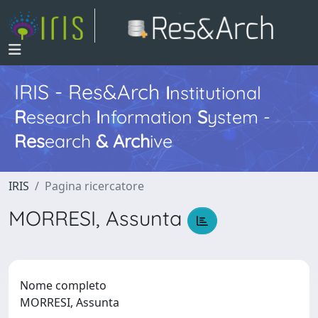
IRIS - Res&Arch
I
nstitutional
R
esearch
I
nformation
S
ystem -
Res
earch
&
Arch
ive
IRIS
Pagina ricercatore
MORRESI, Assunta
Nome completo
MORRESI, Assunta