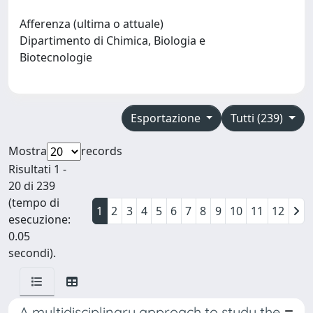
Afferenza (ultima o attuale)
Dipartimento di Chimica, Biologia e
Biotecnologie
Esportazione
Tutti (239)
Mostra
records
Risultati 1 -
20 di 239
(tempo di
1
2
3
4
5
6
7
8
9
10
11
12
esecuzione:
0.05
secondi).
A multidisciplinary approach to study the