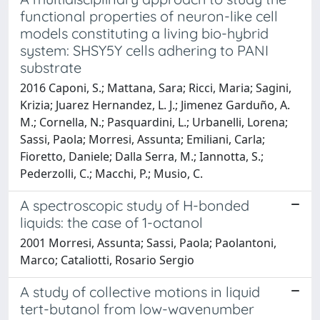
functional properties of neuron-like cell
models constituting a living bio-hybrid
system: SHSY5Y cells adhering to PANI
substrate
2016 Caponi, S.; Mattana, Sara; Ricci, Maria; Sagini,
Krizia; Juarez Hernandez, L. J.; Jimenez Garduño, A.
M.; Cornella, N.; Pasquardini, L.; Urbanelli, Lorena;
Sassi, Paola; Morresi, Assunta; Emiliani, Carla;
Fioretto, Daniele; Dalla Serra, M.; Iannotta, S.;
Pederzolli, C.; Macchi, P.; Musio, C.
A spectroscopic study of H-bonded
liquids: the case of 1-octanol
2001 Morresi, Assunta; Sassi, Paola; Paolantoni,
Marco; Cataliotti, Rosario Sergio
A study of collective motions in liquid
tert-butanol from low-wavenumber